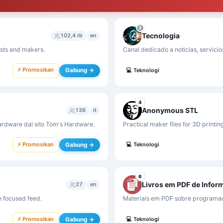
2
Tecnologia
102,4 rb
en
ists and makers.
Canal dedicado a noticias, servicio
⚡ Promosikan
Gabung →
💻
Teknologi
4
Anonymous STL
136
it
 hardware dal sito Tom's Hardware.
Practical maker files for 3D printi
⚡ Promosikan
Gabung →
💻
Teknologi
6
Livros em PDF de Infor
27
en
le focused feed.
Materiais em PDF sobre programaçã
⚡ Promosikan
Gabung →
💻
Teknologi