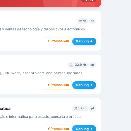
76
es
s y ventas de tecnología y dispositivos electrónicos.
⚡ Promosikan
Gabung →
132,9 rb
en
ng, CNC work, laser projects, and printer upgrades.
⚡ Promosikan
Gabung →
mática
5,7 rb
pt
o e informática para estudo, consulta e prática.
⚡ Promosikan
Gabung →