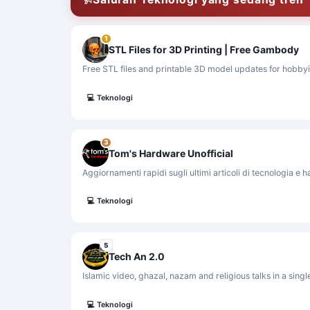
1
STL Files for 3D Printing | Free Gambody
Free STL files and printable 3D model updates for hobby
💻
Teknologi
3
Tom's Hardware Unofficial
Aggiornamenti rapidi sugli ultimi articoli di tecnologia e
💻
Teknologi
5
Tech An 2.0
Islamic video, ghazal, nazam and religious talks in a sing
💻
Teknologi