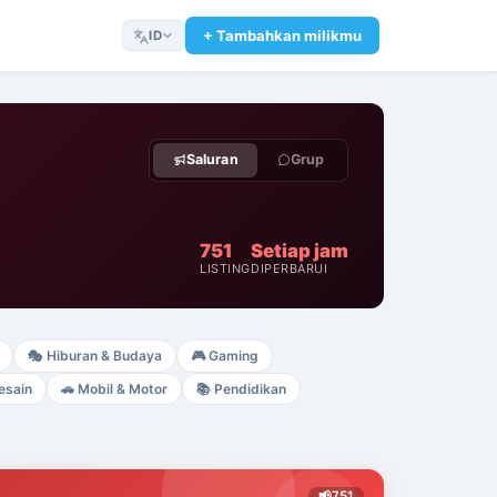
+ Tambahkan milikmu
ID
Saluran
Grup
751
Setiap jam
LISTING
DIPERBARUI
🎭
Hiburan & Budaya
🎮
Gaming
esain
🚗
Mobil & Motor
📚
Pendidikan
📢
751