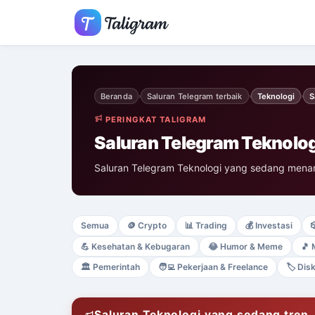
Beranda
Saluran Telegram terbaik
Teknologi
S
›
›
›
PERINGKAT TALIGRAM
Saluran Telegram Teknolog
Saluran Telegram Teknologi yang sedang menarik
Semua
🪙
Crypto
📊
Trading
💰
Investasi

💪
Kesehatan & Kebugaran
😂
Humor & Meme
🎵
🏛️
Pemerintah
🧑‍💻
Pekerjaan & Freelance
🏷️
Dis
Saluran Teknologi yang sedang tren