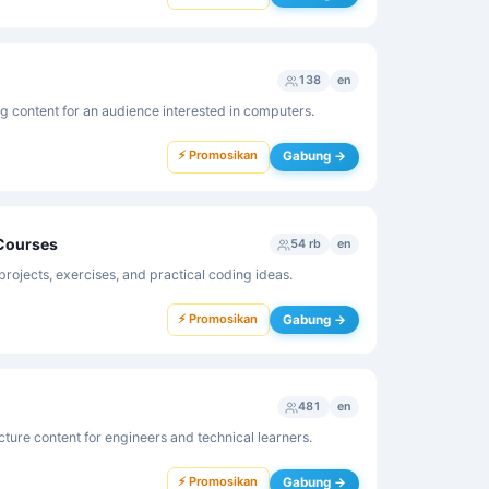
138
en
content for an audience interested in computers.
⚡ Promosikan
Gabung →
 Courses
54 rb
en
projects, exercises, and practical coding ideas.
⚡ Promosikan
Gabung →
481
en
ure content for engineers and technical learners.
⚡ Promosikan
Gabung →