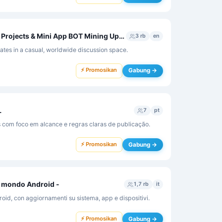
Telegram New Earnings Projects & Mini App BOT Mining Updates by FriendlyENG
3 rb
en
tes in a casual, worldwide discussion space.
⚡ Promosikan
Gabung →
L
7
pt
 com foco em alcance e regras claras de publicação.
⚡ Promosikan
Gabung →
l mondo Android -
1,7 rb
it
oid, con aggiornamenti su sistema, app e dispositivi.
⚡ Promosikan
Gabung →