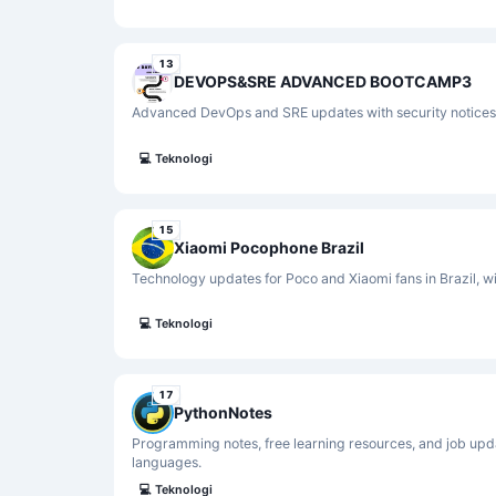
13
DEVOPS&SRE ADVANCED BOOTCAMP3
Advanced DevOps and SRE updates with security notices
💻
Teknologi
15
Xiaomi Pocophone Brazil
Technology updates for Poco and Xiaomi fans in Brazil, w
💻
Teknologi
17
PythonNotes
Programming notes, free learning resources, and job upd
languages.
💻
Teknologi