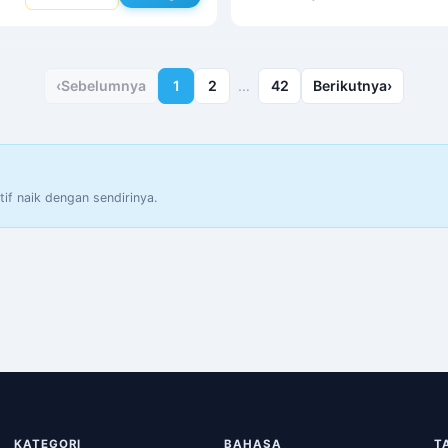
‹
Sebelumnya
1
2
…
42
Berikutnya
›
if naik dengan sendirinya.
KATEGORI
BAHASA
T