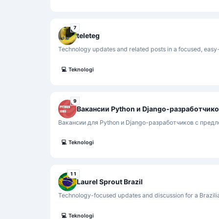
7
teleteg
Technology updates and related posts in a focused, easy-
💻
Teknologi
9
Вакансии Python и Django-разработчик
Вакансии для Python и Django-разработчиков с пред
💻
Teknologi
11
Laurel Sprout Brazil
Technology-focused updates and discussion for a Brazili
💻
Teknologi