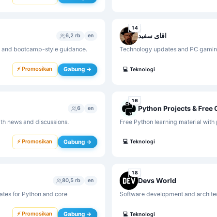
14
اقای سفید
6,2 rb
en
 and bootcamp-style guidance.
Technology updates and PC gaming 
⚡ Promosikan
Gabung →
💻
Teknologi
16
Python Projects & Free
6
en
ith news and discussions.
Free Python learning material with 
⚡ Promosikan
Gabung →
💻
Teknologi
18
Devs World
80,5 rb
en
ates for Python and core
Software development and architect
⚡ Promosikan
Gabung →
💻
Teknologi