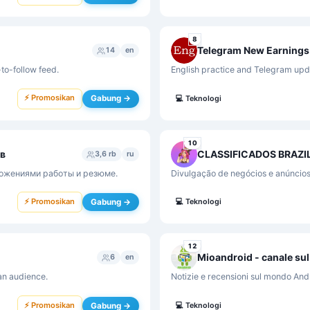
8
14
en
to-follow feed.
English practice and Telegram upda
⚡ Promosikan
Gabung →
💻
Teknologi
10
ов
CLASSIFICADOS BRAZI
3,6 rb
ru
ложениями работы и резюме.
Divulgação de negócios e anúncios
⚡ Promosikan
Gabung →
💻
Teknologi
12
Mioandroid - canale su
6
en
an audience.
Notizie e recensioni sul mondo Andr
⚡ Promosikan
Gabung →
💻
Teknologi