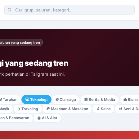
aluran yang sedang tren
i yang sedang tren
 perhatian di Taligram saat ini.

Taruhan
💻
Teknologi
⚽
Olahraga
📰
Berita & Media
💼
Bisnis
Musik
✈️
Traveling
🍕
Makanan & Masakan
🔬
Sains
🎨
Seni & D
kon & Penawaran
🤖
AI & Alat