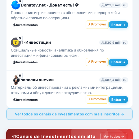
4
Donatov.net - Донат есть! 💎
622,3 mil
ru
Пополнение игр и сервисов с обновлениями, поддержкой и
обратной связью по операциям.
⚡ Promover
Entrar →
💰
Investimentos
5
Т-Инвестиции
530,9 mil
ru
Официальные новости, аналитика и обновления по
инвестициям и финансовым рынкам.
⚡ Promover
Entrar →
💰
Investimentos
6
записки анечки
482,4 mil
ru
Материалы об инвестировании с рекламными интеграциями,
отзывами и обсуждениями сотрудничества.
⚡ Promover
Entrar →
💰
Investimentos
Ver todos os canais de Investimentos com mais inscritos →
Canais de Investimentos em alta
Ver todos →