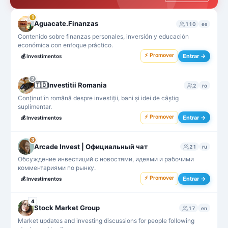
1
Aguacate.Finanzas
110
es
Contenido sobre finanzas personales, inversión y educación
económica con enfoque práctico.
⚡ Promover
Entrar →
💰
Investimentos
2
🇹🇩Investitii Romania
2
ro
Conținut în română despre investiții, bani și idei de câștig
suplimentar.
⚡ Promover
Entrar →
💰
Investimentos
3
Arcade Invest | Официальный чат
21
ru
Обсуждение инвестиций с новостями, идеями и рабочими
комментариями по рынку.
⚡ Promover
Entrar →
💰
Investimentos
4
Stock Market Group
17
en
Market updates and investing discussions for people following