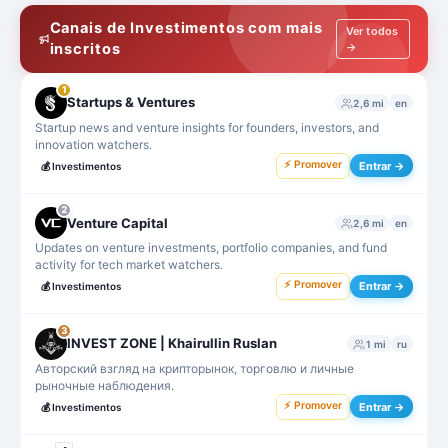
Canais de Investimentos com mais
Ver todos
inscritos
→
1
Startups & Ventures
2,6 mi
en
Startup news and venture insights for founders, investors, and
innovation watchers.
⚡ Promover
Entrar →
💰
Investimentos
2
Venture Capital
2,6 mi
en
Updates on venture investments, portfolio companies, and fund
activity for tech market watchers.
⚡ Promover
Entrar →
💰
Investimentos
3
INVEST ZONE | Khairullin Ruslan
1 mi
ru
Авторский взгляд на крипторынок, торговлю и личные
рыночные наблюдения.
⚡ Promover
Entrar →
💰
Investimentos