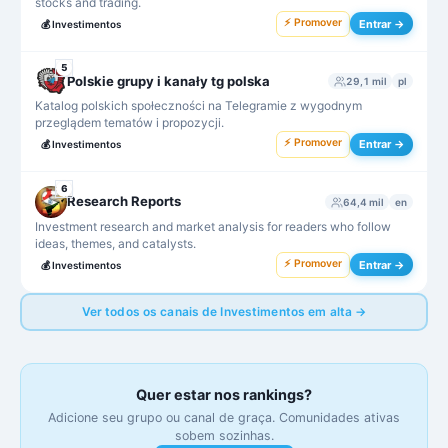
stocks and trading.
⚡ Promover
Entrar →
💰
Investimentos
5
Polskie grupy i kanały tg polska
29,1 mil
pl
Katalog polskich społeczności na Telegramie z wygodnym
przeglądem tematów i propozycji.
⚡ Promover
Entrar →
💰
Investimentos
6
Research Reports
64,4 mil
en
Investment research and market analysis for readers who follow
ideas, themes, and catalysts.
⚡ Promover
Entrar →
💰
Investimentos
Ver todos os canais de Investimentos em alta →
Quer estar nos rankings?
Adicione seu grupo ou canal de graça. Comunidades ativas
sobem sozinhas.