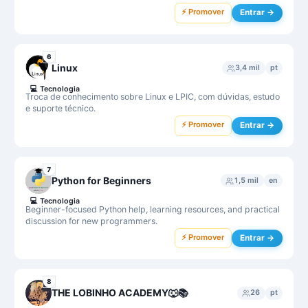
⚡ Promover
Entrar →
6
Linux
3,4 mil
pt
💻
Tecnologia
Troca de conhecimento sobre Linux e LPIC, com dúvidas, estudo
e suporte técnico.
⚡ Promover
Entrar →
7
Python for Beginners
1,5 mil
en
💻
Tecnologia
Beginner-focused Python help, learning resources, and practical
discussion for new programmers.
⚡ Promover
Entrar →
8
THE LOBINHO ACADEMY🐺📚
26
pt