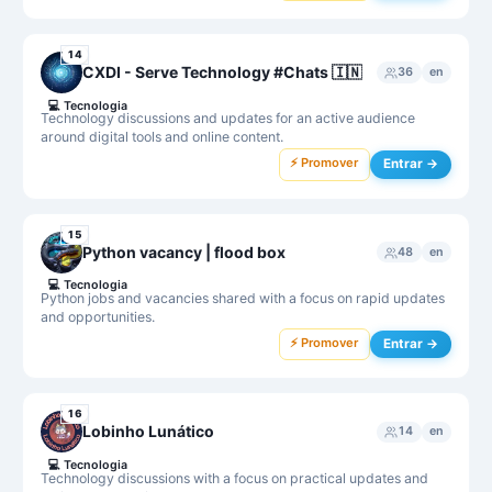
14
CXDI - Serve Technology #Chats 🇮🇳
36
en
💻
Tecnologia
Technology discussions and updates for an active audience
around digital tools and online content.
⚡ Promover
Entrar →
15
Python vacancy | flood box
48
en
💻
Tecnologia
Python jobs and vacancies shared with a focus on rapid updates
and opportunities.
⚡ Promover
Entrar →
16
Lobinho Lunático
14
en
💻
Tecnologia
Technology discussions with a focus on practical updates and