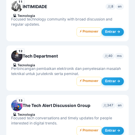
11
INTIMIDADE
8
en
💻
Tecnologia
Focused technology community with broad discussion and
regular updates.
⚡ Promover
Entrar →
12
Tech Department
40
ms
💻
Tecnologia
Perbincangan pembaikan elektronik dan penyelesaian masalah
teknikal untuk juruteknik serta peminat.
⚡ Promover
Entrar →
13
The Tech Alert Discussion Group
347
en
💻
Tecnologia
Focused tech conversations and timely updates for people
interested in digital trends.
⚡ Promover
Entrar →