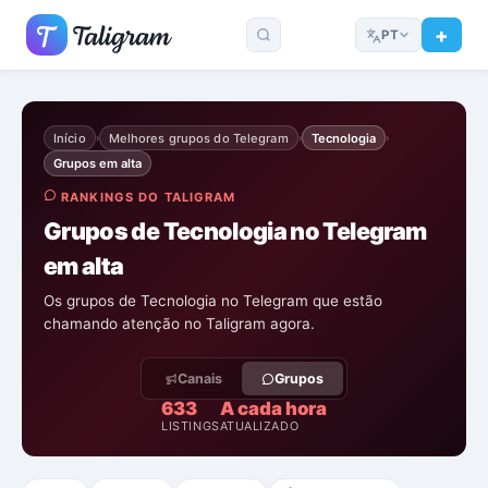
PT
Início
Melhores grupos do Telegram
Tecnologia
›
›
›
Grupos em alta
RANKINGS DO TALIGRAM
Grupos de Tecnologia no Telegram
em alta
Os grupos de Tecnologia no Telegram que estão
chamando atenção no Taligram agora.
Canais
Grupos
633
A cada hora
LISTINGS
ATUALIZADO