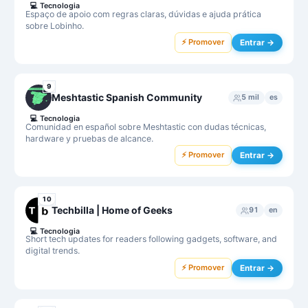
💻
Tecnologia
Espaço de apoio com regras claras, dúvidas e ajuda prática
sobre Lobinho.
⚡ Promover
Entrar →
9
Meshtastic Spanish Community
5 mil
es
💻
Tecnologia
Comunidad en español sobre Meshtastic con dudas técnicas,
hardware y pruebas de alcance.
⚡ Promover
Entrar →
10
Techbilla | Home of Geeks
91
en
💻
Tecnologia
Short tech updates for readers following gadgets, software, and
digital trends.
⚡ Promover
Entrar →