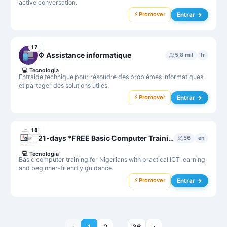
active conversation.
⚡ Promover
Entrar →
17
⚙️ Assistance informatique
5,8 mil
fr
💻
Tecnologia
Entraide technique pour résoudre des problèmes informatiques
et partager des solutions utiles.
⚡ Promover
Entrar →
18
21-days *FREE Basic Computer Training for Nigerians...
56
en
💻
Tecnologia
Basic computer training for Nigerians with practical ICT learning
and beginner-friendly guidance.
⚡ Promover
Entrar →
‹
1
2
36
›