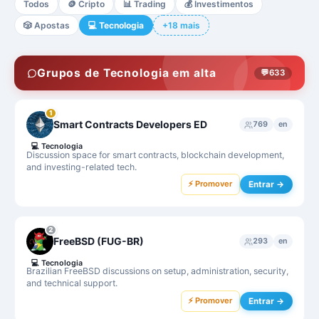
Todos
🪙
Cripto
📊
Trading
💰
Investimentos
🎲
Apostas
💻
Tecnologia
+18 mais
Grupos de Tecnologia em alta
💬
633
1
Smart Contracts Developers ED
769
en
💻
Tecnologia
Discussion space for smart contracts, blockchain development,
and investing-related tech.
⚡ Promover
Entrar →
2
FreeBSD (FUG-BR)
293
en
💻
Tecnologia
Brazilian FreeBSD discussions on setup, administration, security,
and technical support.
⚡ Promover
Entrar →