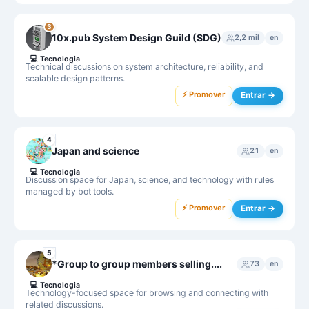
3
10x.pub System Design Guild (SDG)
2,2 mil
en
💻
Tecnologia
Technical discussions on system architecture, reliability, and
scalable design patterns.
⚡ Promover
Entrar →
4
Japan and science
21
en
💻
Tecnologia
Discussion space for Japan, science, and technology with rules
managed by bot tools.
⚡ Promover
Entrar →
5
*Group to group members selling....
73
en
💻
Tecnologia
Technology-focused space for browsing and connecting with
related discussions.