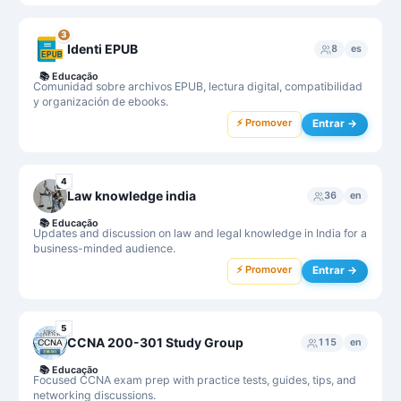
3
Identi EPUB
8
es
📚
Educação
Comunidad sobre archivos EPUB, lectura digital, compatibilidad
y organización de ebooks.
⚡ Promover
Entrar →
4
Law knowledge india
36
en
📚
Educação
Updates and discussion on law and legal knowledge in India for a
business-minded audience.
⚡ Promover
Entrar →
5
CCNA 200-301 Study Group
115
en
📚
Educação
Focused CCNA exam prep with practice tests, guides, tips, and
networking discussions.