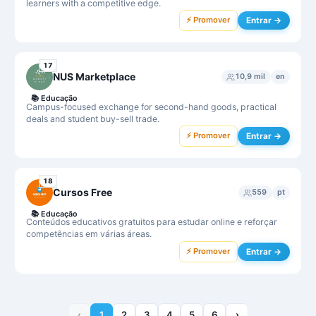
learners with a competitive edge.
⚡ Promover
Entrar →
17
NUS Marketplace
10,9 mil
en
📚
Educação
Campus-focused exchange for second-hand goods, practical
deals and student buy-sell trade.
⚡ Promover
Entrar →
18
Cursos Free
559
pt
📚
Educação
Conteúdos educativos gratuitos para estudar online e reforçar
competências em várias áreas.
⚡ Promover
Entrar →
‹
1
2
3
4
5
6
›