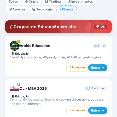
Todos
🪙
Cripto
📊
Trading
💰
Investimentos
🎲
Apostas
💻
Tecnologia
+18 mais
Grupos de Educação em alta
💬
108
1
Arabic Education
2
ar
📚
Educação
محتوى تعليمي في اللغة العربية للمراجعة والتدريب وتبادل المواد المفيدة.
⚡ Promover
Entrar →
2
CL - MBA 2026
7,6 mil
en
📚
Educação
Community focused on food and cooking discussions, updates,
and shared interests.
⚡ Promover
Entrar →