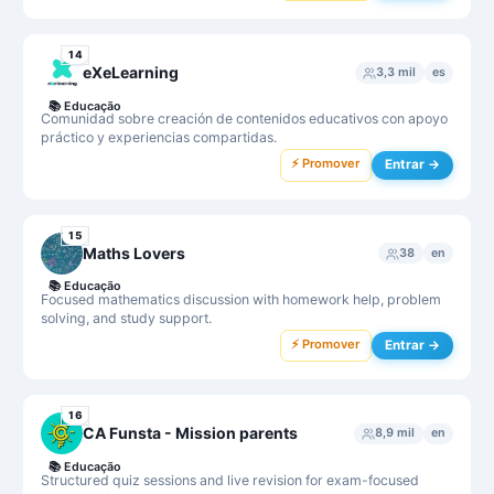
14
eXeLearning
3,3 mil
es
📚
Educação
Comunidad sobre creación de contenidos educativos con apoyo
práctico y experiencias compartidas.
⚡ Promover
Entrar →
15
Maths Lovers
38
en
📚
Educação
Focused mathematics discussion with homework help, problem
solving, and study support.
⚡ Promover
Entrar →
16
CA Funsta - Mission parents
8,9 mil
en
📚
Educação
Structured quiz sessions and live revision for exam-focused