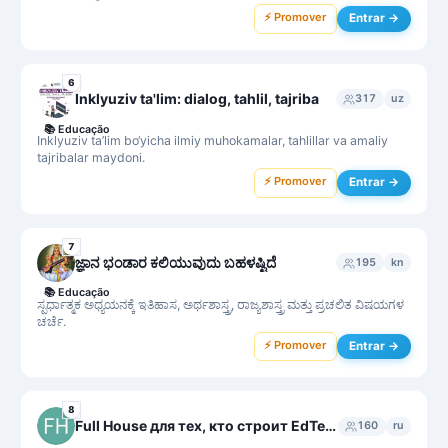
⚡ Promover
Entrar →
6
Inklyuziv ta'lim: dialog, tahlil, tajriba
317
uz
📚
Educação
Inklyuziv ta’lim bo‘yicha ilmiy muhokamalar, tahlillar va amaliy
tajribalar maydoni.
⚡ Promover
Entrar →
7
ಜ್ಞಾನ ಭಂಡಾರ ಕಲಿಯುವುದು ಬಹಳಷ್ಟಿದೆ
195
kn
📚
Educação
ಸ್ಪರ್ಧಾತ್ಮಕ ಅಧ್ಯಯನಕ್ಕೆ ಇತಿಹಾಸ, ಅರ್ಥಶಾಸ್ತ್ರ, ರಾಜ್ಯಶಾಸ್ತ್ರ ಮತ್ತು ಪ್ರಚಲಿತ ವಿಷಯಗಳ
ಚರ್ಚೆ.
⚡ Promover
Entrar →
8
Full House для тех, кто строит EdTech
160
ru