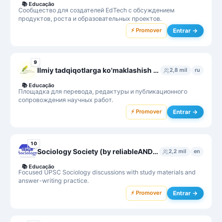
📚
Educação
Сообщество для создателей EdTech с обсуждением
продуктов, роста и образовательных проектов.
⚡ Promover
Entrar →
9
Ilmiy tadqiqotlarga ko'maklashish markazi
2,8 mil
ru
📚
Educação
Площадка для перевода, редактуры и публикационного
сопровождения научных работ.
⚡ Promover
Entrar →
10
Sociology Society (by reliableANDvalid)
2,2 mil
en
📚
Educação
Focused UPSC Sociology discussions with study materials and
answer-writing practice.
⚡ Promover
Entrar →