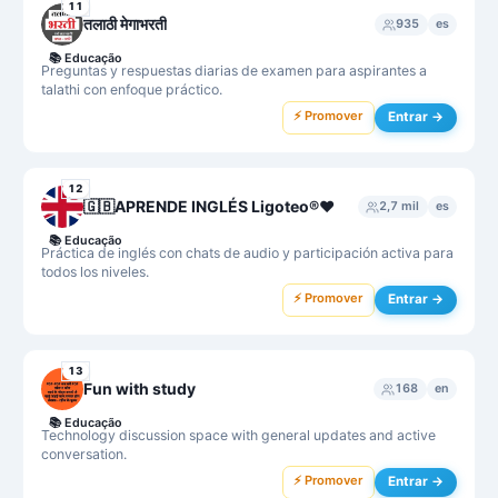
11
तलाठी मेगाभरती
935
es
📚
Educação
Preguntas y respuestas diarias de examen para aspirantes a
talathi con enfoque práctico.
⚡ Promover
Entrar →
12
🇬🇧APRENDE INGLÉS Ligoteo®️❤️
2,7 mil
es
📚
Educação
Práctica de inglés con chats de audio y participación activa para
todos los niveles.
⚡ Promover
Entrar →
13
Fun with study
168
en
📚
Educação
Technology discussion space with general updates and active
conversation.
⚡ Promover
Entrar →