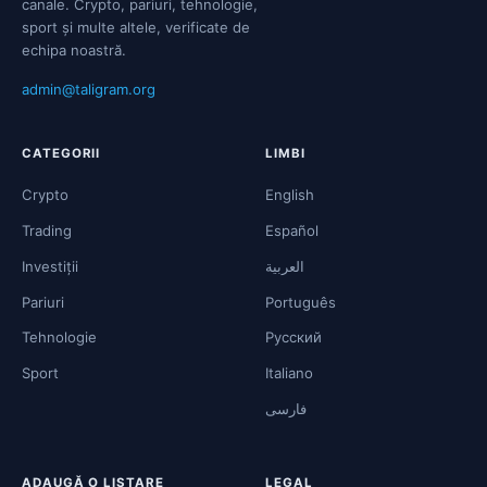
canale. Crypto, pariuri, tehnologie,
sport și multe altele, verificate de
echipa noastră.
admin@taligram.org
CATEGORII
LIMBI
Crypto
English
Trading
Español
Investiții
العربية
Pariuri
Português
Tehnologie
Русский
Sport
Italiano
فارسی
ADAUGĂ O LISTARE
LEGAL