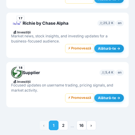
17
Richie by Chase Alpha
25,2 K
en
💰
Investiții
Market news, stock insights, and investing updates for a
business-focused audience.
⚡ Promovează
Alătură-te →
18
Supplier
5,4 K
en
💰
Investiții
Focused updates on username trading, pricing signals, and
market activity.
⚡ Promovează
Alătură-te →
‹
1
2
…
16
›