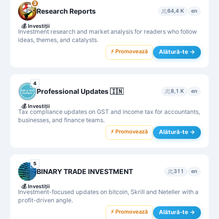
3
Research Reports
64,4 K
en
💰
Investiții
Investment research and market analysis for readers who follow
ideas, themes, and catalysts.
⚡ Promovează
Alătură-te →
4
Professional Updates 🇮🇳
8,1 K
en
💰
Investiții
Tax compliance updates on GST and income tax for accountants,
businesses, and finance teams.
⚡ Promovează
Alătură-te →
5
BINARY TRADE INVESTMENT
311
en
💰
Investiții
Investment-focused updates on bitcoin, Skrill and Neteller with a
profit-driven angle.
⚡ Promovează
Alătură-te →