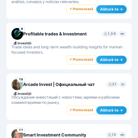
análisis, consejos y noticias relevantes.
⚡ Promovează
Alătură-te →
9
Profitable trades & Investment
1,3 K
en
💰
Investiții
Trade ideas and long-term wealth-building insights for market-
focused investors.
⚡ Promovează
Alătură-te →
10
Arcade Invest | Официальный чат
21
ru
💰
Investiții
Обсуждение инвестиций с новостями, идеями и рабочими
комментариями по рынку.
⚡ Promovează
Alătură-te →
11
Smart Investment Community
13
en