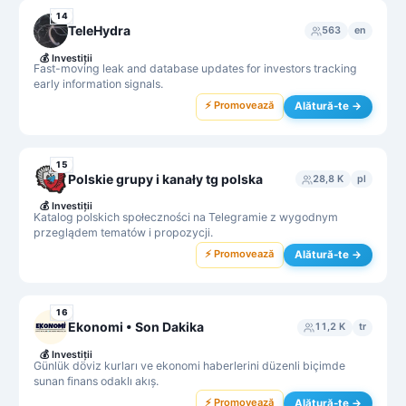
14
TeleHydra
563
en
💰
Investiții
Fast-moving leak and database updates for investors tracking
early information signals.
⚡ Promovează
Alătură-te →
15
Polskie grupy i kanały tg polska
28,8 K
pl
💰
Investiții
Katalog polskich społeczności na Telegramie z wygodnym
przeglądem tematów i propozycji.
⚡ Promovează
Alătură-te →
16
Ekonomi • Son Dakika
11,2 K
tr
💰
Investiții
Günlük döviz kurları ve ekonomi haberlerini düzenli biçimde
sunan finans odaklı akış.
⚡ Promovează
Alătură-te →