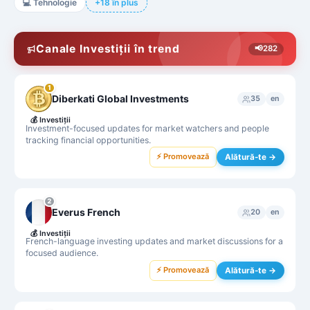
💻
Tehnologie
+18 în plus
Canale Investiții în trend
📢
282
1
Diberkati Global Investments
35
en
💰
Investiții
Investment-focused updates for market watchers and people
tracking financial opportunities.
⚡ Promovează
Alătură-te →
2
Everus French
20
en
💰
Investiții
French-language investing updates and market discussions for a
focused audience.
⚡ Promovează
Alătură-te →