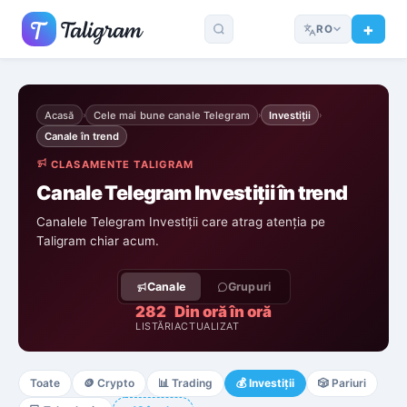
RO
Acasă
Cele mai bune canale Telegram
Investiții
›
›
›
Canale în trend
CLASAMENTE TALIGRAM
Canale Telegram Investiții în trend
Canalele Telegram Investiții care atrag atenția pe
Taligram chiar acum.
Canale
Grupuri
282
Din oră în oră
LISTĂRI
ACTUALIZAT
Toate
🪙
Crypto
📊
Trading
💰
Investiții
🎲
Pariuri