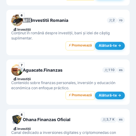
6
🇹🇩Investitii Romania
2
ro
💰
Investiții
Conținut în română despre investiții, bani și idei de câștig
suplimentar.
⚡ Promovează
Alătură-te →
7
Aguacate.Finanzas
110
es
💰
Investiții
Contenido sobre finanzas personales, inversión y educación
económica con enfoque práctico.
⚡ Promovează
Alătură-te →
8
Ohana Finanzas Oficial
3,7 K
es
💰
Investiții
Canal dedicado a inversiones digitales y criptomonedas con