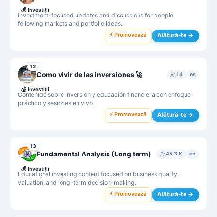
💰
Investiții
Investment-focused updates and discussions for people
following markets and portfolio ideas.
⚡ Promovează
Alătură-te →
12
Como vivir de las inversiones 🚀
14
es
💰
Investiții
Contenido sobre inversión y educación financiera con enfoque
práctico y sesiones en vivo.
⚡ Promovează
Alătură-te →
13
Fundamental Analysis (Long term)
45,3 K
en
💰
Investiții
Educational investing content focused on business quality,
valuation, and long-term decision-making.
⚡ Promovează
Alătură-te →