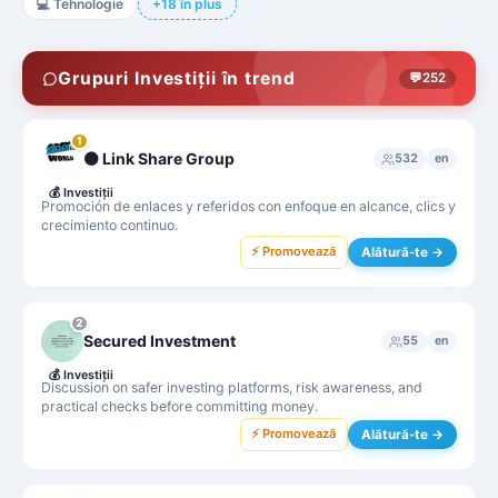
💻
Tehnologie
+18 în plus
Grupuri Investiții în trend
💬
252
1
⚫ Link Share Group
532
en
💰
Investiții
Promoción de enlaces y referidos con enfoque en alcance, clics y
crecimiento continuo.
⚡ Promovează
Alătură-te →
2
Secured Investment
55
en
💰
Investiții
Discussion on safer investing platforms, risk awareness, and
practical checks before committing money.
⚡ Promovează
Alătură-te →