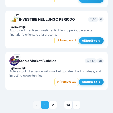
17
INVESTIRE NEL LUNGO PERIODO
95
it
💰
Investiții
Approfondimenti su investimenti di lungo periodo e scelte
finanziarie orientate alla crescita.
⚡ Promovează
Alătură-te →
18
Stock Market Buddies
757
en
💰
Investiții
Active stock discussion with market updates, trading ideas, and
investing opportunities.
⚡ Promovează
Alătură-te →
‹
1
2
…
14
›