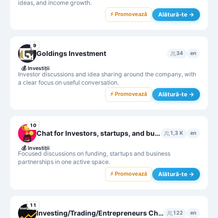
ideas, and income growth.
⚡ Promovează
Alătură-te →
9
Goldings Investment
34
en
💰
Investiții
Investor discussions and idea sharing around the company, with
a clear focus on useful conversation.
⚡ Promovează
Alătură-te →
10
Chat for Investors, startups, and business partnerships
1,3 K
en
💰
Investiții
Focused discussions on funding, startups and business
partnerships in one active space.
⚡ Promovează
Alătură-te →
11
Investing/Trading/Entrepreneurs Chat
122
en