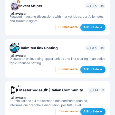
3
Invest Sniper
8,1 K
en
💰
Investiții
Focused investing discussions with market ideas, portfolio notes,
and trader insights.
⚡ Promovează
Alătură-te →
4
Unlimited link Posting
1,2 K
en
💰
Investiții
Discussion on investing opportunities and link sharing in an active
topic-focused setting.
⚡ Promovează
Alătură-te →
5
Masternodes 🎓 | Italian Community 🇮🇹
114
it
💰
Investiții
Spazio italiano sui masternode con confronto tecnico,
informazioni pratiche e discussioni per tutti i livelli.
⚡ Promovează
Alătură-te →