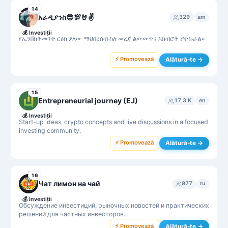
14
አራዲያንስ😎💯🤘✌️
329
am
💰
Investiții
የኢንቨስትመንት ርዕስ ያለው ማህበረሰብ ስለ መረጃ ልውውጥና አክብሮት ያተኩራል።
⚡ Promovează
Alătură-te →
15
Entrepreneurial journey (EJ)
17,3 K
en
💰
Investiții
Start-up ideas, crypto concepts and live discussions in a focused
investing community.
⚡ Promovează
Alătură-te →
16
Чат лимон на чай
977
ru
💰
Investiții
Обсуждение инвестиций, рыночных новостей и практических
решений для частных инвесторов.
⚡ Promovează
Alătură-te →