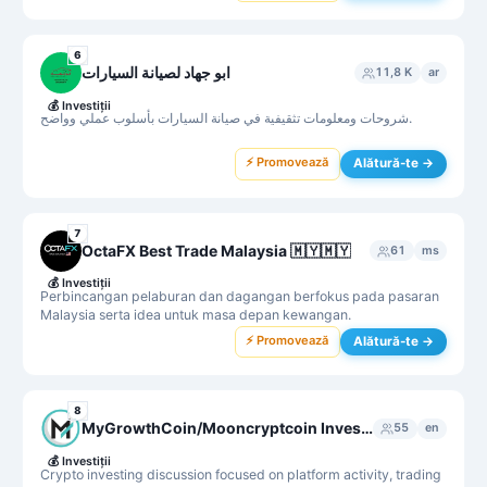
6
ابو جهاد لصيانة السيارات
11,8 K
ar
💰
Investiții
شروحات ومعلومات تثقيفية في صيانة السيارات بأسلوب عملي وواضح.
⚡ Promovează
Alătură-te →
7
OctaFX Best Trade Malaysia 🇲🇾🇲🇾
61
ms
💰
Investiții
Perbincangan pelaburan dan dagangan berfokus pada pasaran
Malaysia serta idea untuk masa depan kewangan.
⚡ Promovează
Alătură-te →
8
MyGrowthCoin/Mooncryptcoin Investors
55
en
💰
Investiții
Crypto investing discussion focused on platform activity, trading