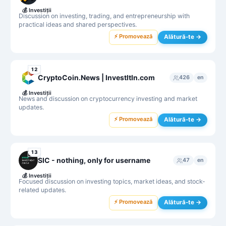
💰
Investiții
Discussion on investing, trading, and entrepreneurship with
practical ideas and shared perspectives.
⚡ Promovează
Alătură-te →
12
CryptoCoin.News | InvestItIn.com
426
en
💰
Investiții
News and discussion on cryptocurrency investing and market
updates.
⚡ Promovează
Alătură-te →
13
SIC - nothing, only for username
47
en
💰
Investiții
Focused discussion on investing topics, market ideas, and stock-
related updates.
⚡ Promovează
Alătură-te →