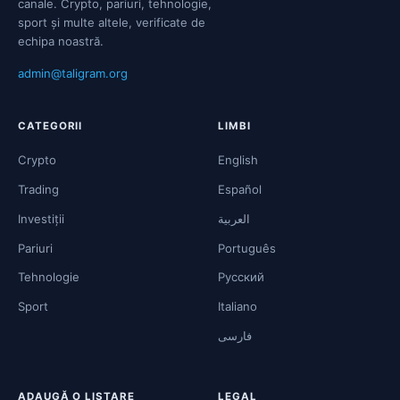
canale. Crypto, pariuri, tehnologie,
sport și multe altele, verificate de
echipa noastră.
admin@taligram.org
CATEGORII
LIMBI
Crypto
English
Trading
Español
Investiții
العربية
Pariuri
Português
Tehnologie
Русский
Sport
Italiano
فارسی
ADAUGĂ O LISTARE
LEGAL