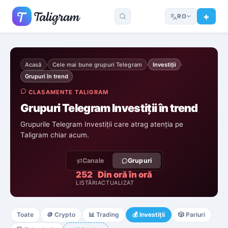
RO
Acasă
Cele mai bune grupuri Telegram
Investiții
›
›
›
Grupuri în trend
CLASAMENTE TALIGRAM
Grupuri Telegram Investiții în trend
Grupurile Telegram Investiții care atrag atenția pe
Taligram chiar acum.
Canale
Grupuri
252
Din oră în oră
LISTĂRI
ACTUALIZAT
Toate
🪙
Crypto
📊
Trading
💰
Investiții
🎲
Pariuri