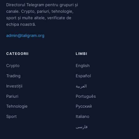
Directorul Telegram pentru grupuri și
canale. Crypto, pariuri, tehnologie,
sport și multe altele, verificate de
echipa noastră.
admin@taligram.org
CATEGORII
LIMBI
Crypto
English
Trading
Español
Investiții
العربية
Pariuri
Português
Tehnologie
Русский
Sport
Italiano
فارسی