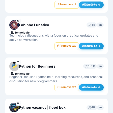
⚡ Promovează
Alătură-te →
6
Lobinho Lunático
14
en
💻
Tehnologie
Technology discussions with a focus on practical updates and
active conversation.
⚡ Promovează
Alătură-te →
7
Python for Beginners
1,5 K
en
💻
Tehnologie
Beginner-focused Python help, learning resources, and practical
discussion for new programmers.
⚡ Promovează
Alătură-te →
8
Python vacancy | flood box
48
en