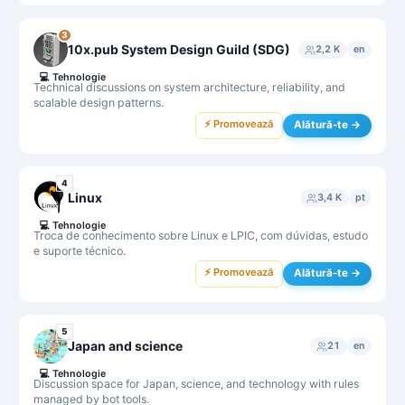
3
10x.pub System Design Guild (SDG)
2,2 K
en
💻
Tehnologie
Technical discussions on system architecture, reliability, and
scalable design patterns.
⚡ Promovează
Alătură-te →
4
Linux
3,4 K
pt
💻
Tehnologie
Troca de conhecimento sobre Linux e LPIC, com dúvidas, estudo
e suporte técnico.
⚡ Promovează
Alătură-te →
5
Japan and science
21
en
💻
Tehnologie
Discussion space for Japan, science, and technology with rules
managed by bot tools.