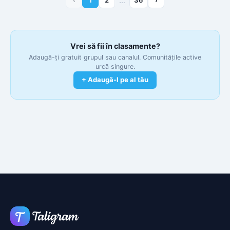
…
Vrei să fii în clasamente?
Adaugă-ți gratuit grupul sau canalul. Comunitățile active
urcă singure.
+ Adaugă-l pe al tău