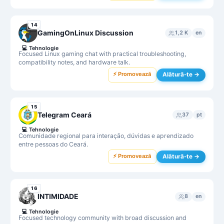
14
GamingOnLinux Discussion
1,2 K
en
💻
Tehnologie
Focused Linux gaming chat with practical troubleshooting,
compatibility notes, and hardware talk.
⚡ Promovează
Alătură-te →
15
Telegram Ceará
37
pt
💻
Tehnologie
Comunidade regional para interação, dúvidas e aprendizado
entre pessoas do Ceará.
⚡ Promovează
Alătură-te →
16
INTIMIDADE
8
en
💻
Tehnologie
Focused technology community with broad discussion and