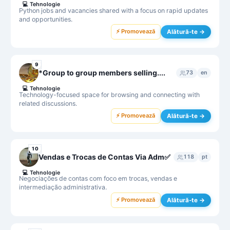
💻
Tehnologie
Python jobs and vacancies shared with a focus on rapid updates
and opportunities.
⚡ Promovează
Alătură-te →
9
*Group to group members selling....
73
en
💻
Tehnologie
Technology-focused space for browsing and connecting with
related discussions.
⚡ Promovează
Alătură-te →
10
Vendas e Trocas de Contas Via Adm✅
118
pt
💻
Tehnologie
Negociações de contas com foco em trocas, vendas e
intermediação administrativa.
⚡ Promovează
Alătură-te →