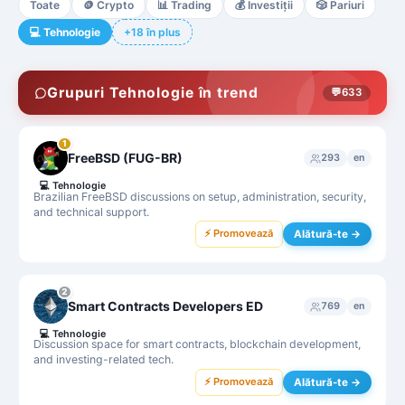
Toate
🪙
Crypto
📊
Trading
💰
Investiții
🎲
Pariuri
💻
Tehnologie
+18 în plus
Grupuri Tehnologie în trend
💬
633
1
FreeBSD (FUG-BR)
293
en
💻
Tehnologie
Brazilian FreeBSD discussions on setup, administration, security,
and technical support.
⚡ Promovează
Alătură-te →
2
Smart Contracts Developers ED
769
en
💻
Tehnologie
Discussion space for smart contracts, blockchain development,
and investing-related tech.
⚡ Promovează
Alătură-te →