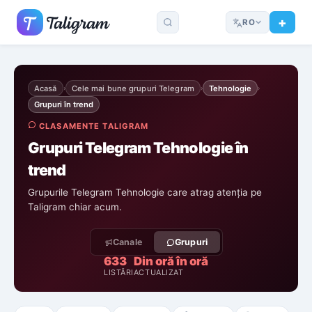
RO
Acasă
Cele mai bune grupuri Telegram
Tehnologie
›
›
›
Grupuri în trend
CLASAMENTE TALIGRAM
Grupuri Telegram Tehnologie în
trend
Grupurile Telegram Tehnologie care atrag atenția pe
Taligram chiar acum.
Canale
Grupuri
633
Din oră în oră
LISTĂRI
ACTUALIZAT