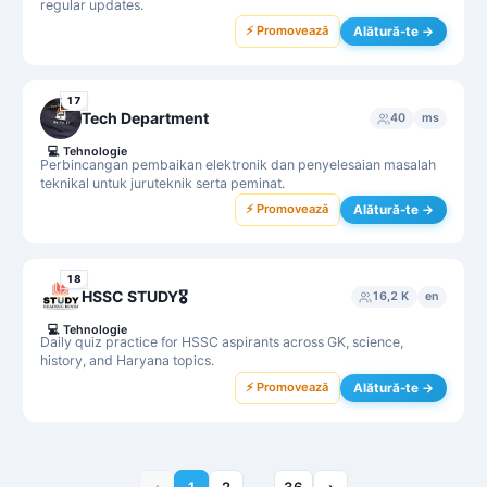
regular updates.
⚡ Promovează
Alătură-te →
17
Tech Department
40
ms
💻
Tehnologie
Perbincangan pembaikan elektronik dan penyelesaian masalah
teknikal untuk juruteknik serta peminat.
⚡ Promovează
Alătură-te →
18
HSSC STUDY🎖️
16,2 K
en
💻
Tehnologie
Daily quiz practice for HSSC aspirants across GK, science,
history, and Haryana topics.
⚡ Promovează
Alătură-te →
‹
1
2
36
›