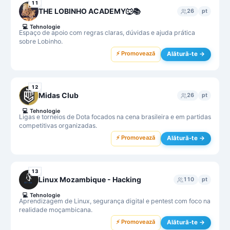
11
THE LOBINHO ACADEMY🐺📚
26
pt
💻
Tehnologie
Espaço de apoio com regras claras, dúvidas e ajuda prática
sobre Lobinho.
⚡ Promovează
Alătură-te →
12
Midas Club
26
pt
💻
Tehnologie
Ligas e torneios de Dota focados na cena brasileira e em partidas
competitivas organizadas.
⚡ Promovează
Alătură-te →
13
Linux Mozambique - Hacking
110
pt
💻
Tehnologie
Aprendizagem de Linux, segurança digital e pentest com foco na
realidade moçambicana.
⚡ Promovează
Alătură-te →