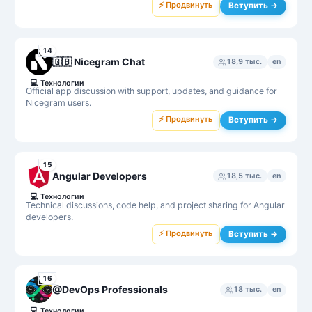
⚡ Продвинуть
Вступить →
14
🇬🇧 Nicegram Chat
18,9 тыс.
en
💻
Технологии
Official app discussion with support, updates, and guidance for
Nicegram users.
⚡ Продвинуть
Вступить →
15
Angular Developers
18,5 тыс.
en
💻
Технологии
Technical discussions, code help, and project sharing for Angular
developers.
⚡ Продвинуть
Вступить →
16
@DevOps Professionals
18 тыс.
en
💻
Технологии