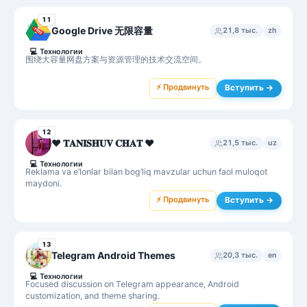
11
Google Drive 无限容量
21,8 тыс.
zh
💻
Технологии
围绕大容量网盘方案与资源管理的技术交流空间。
⚡ Продвинуть
Вступить →
12
♥️ 𝐓𝐀𝐍𝐈𝐒𝐇𝐔𝐕 𝐂𝐇𝐀𝐓 ♥️
21,5 тыс.
uz
💻
Технологии
Reklama va e’lonlar bilan bog‘liq mavzular uchun faol muloqot
maydoni.
⚡ Продвинуть
Вступить →
13
Telegram Android Themes
20,3 тыс.
en
💻
Технологии
Focused discussion on Telegram appearance, Android
customization, and theme sharing.