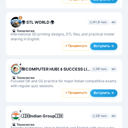
3
🌍 STL WORLD 🌍
41,9 тыс.
en
💻
Технологии
International 3D printing designs, STL files, and practical model
sharing in English.
⚡ Продвинуть
Вступить →
4
🌺COMPUTER HUB(🌷SUCCESS LIFE) GK, GS , Agniveer NAA,Science, MPPSC, UPSC,SSC MTS,CHSL,SI,UPSSC GK,ARMY, ALL GK
39 тыс.
en
💻
Технологии
Focused GK and GS practice for major Indian competitive exams
with regular quiz sessions.
⚡ Продвинуть
Вступить →
5
🇮🇳Indian Group🇮🇳
28 тыс.
en
💻
Технологии
Friendly technology chat in Hinglish and English with clear rules