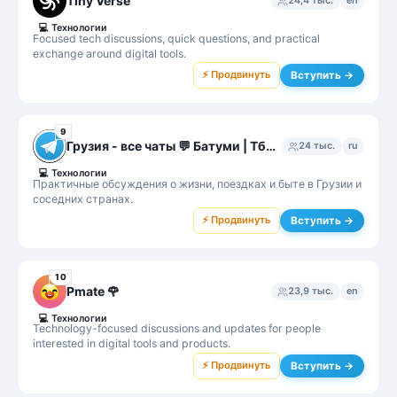
Tiny Verse
24,4 тыс.
en
💻
Технологии
Focused tech discussions, quick questions, and practical
exchange around digital tools.
⚡ Продвинуть
Вступить →
9
Грузия - все чаты 💬 Батуми | Тбилиси | Кутаиси
24 тыс.
ru
💻
Технологии
Практичные обсуждения о жизни, поездках и быте в Грузии и
соседних странах.
⚡ Продвинуть
Вступить →
10
Pmate 🌹
23,9 тыс.
en
💻
Технологии
Technology-focused discussions and updates for people
interested in digital tools and products.
⚡ Продвинуть
Вступить →