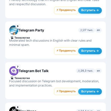
and respectful discussion.
⚡ Продвинуть
Вступить →
6
Telegram Party
27 тыс.
en
💻
Технологии
Moderated tech discussions in English with clear rules and
minimal spam.
⚡ Продвинуть
Вступить →
7
Telegram Bot Talk
26,3 тыс.
en
💻
Технологии
Focused discussion on Telegram bot development, moderation,
and implementation practices.
⚡ Продвинуть
Вступить →
8