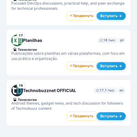
Focused DevOps discussions, practical help, and peer exchange
for technical professionals.
⚡ Продвинуть
Вступить →
17
Planilhas
18 тыс.
pt
💻
Технологии
Publicações sobre planilhas em várias plataformas, com foco em
uso prático e organização.
⚡ Продвинуть
Вступить →
18
Technobuzznet OFFICIAL
17,1 тыс.
en
💻
Технологии
Android themes, gadget news, and tech discussion for followers
of Technobuzz content.
⚡ Продвинуть
Вступить →