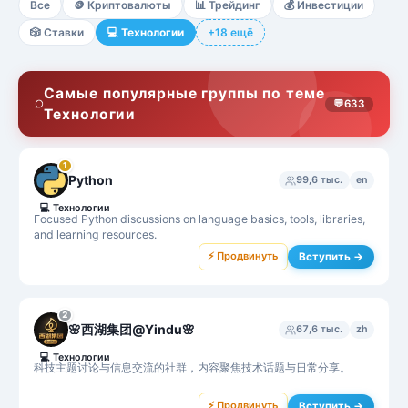
Все
🪙
Криптовалюты
📊
Трейдинг
💰
Инвестиции
🎲
Ставки
💻
Технологии
+18 ещё
Самые популярные группы по теме
💬
633
Технологии
1
Python
99,6 тыс.
en
💻
Технологии
Focused Python discussions on language basics, tools, libraries,
and learning resources.
⚡ Продвинуть
Вступить →
2
🌸西湖集团@Yindu🌸
67,6 тыс.
zh
💻
Технологии
科技主题讨论与信息交流的社群，内容聚焦技术话题与日常分享。
⚡ Продвинуть
Вступить →