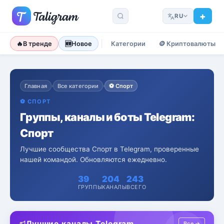
RU
🔥
В тренде
🆕
Новое
Категории
🪙
Криптовалюты
Главная
Все категории
⚽
Спорт
›
›
⚽
СПОРТ
Группы, каналы и боты Telegram:
Спорт
Лучшие сообщества Спорт в Telegram, проверенные
нашей командой. Обновляются ежедневно.
39
204
243
ГРУППЫ
КАНАЛЫ
ВСЕГО
Лучшие каналы Telegram
Все →