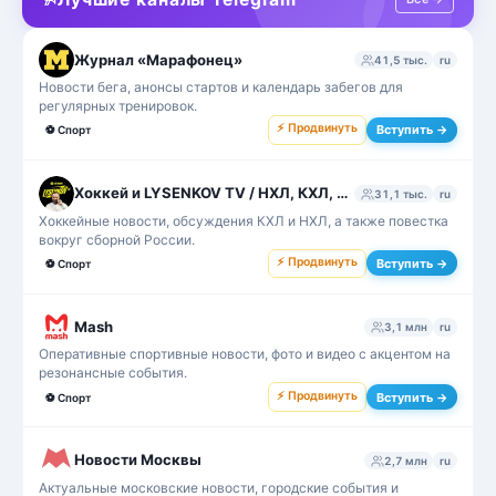
Журнал «Марафонец»
41,5 тыс.
ru
Новости бега, анонсы стартов и календарь забегов для
регулярных тренировок.
⚡ Продвинуть
Вступить →
⚽
Спорт
Хоккей и LYSENKOV TV / НХЛ, КХЛ, спорт
31,1 тыс.
ru
Хоккейные новости, обсуждения КХЛ и НХЛ, а также повестка
вокруг сборной России.
⚡ Продвинуть
Вступить →
⚽
Спорт
Mash
3,1 млн
ru
Оперативные спортивные новости, фото и видео с акцентом на
резонансные события.
⚡ Продвинуть
Вступить →
⚽
Спорт
Новости Москвы
2,7 млн
ru
Актуальные московские новости, городские события и