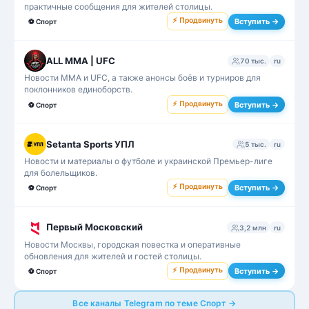
практичные сообщения для жителей столицы.
⚡ Продвинуть
Вступить →
⚽
Спорт
ALL MMA | UFC
70 тыс.
ru
Новости MMA и UFC, а также анонсы боёв и турниров для
поклонников единоборств.
⚡ Продвинуть
Вступить →
⚽
Спорт
Setanta Sports УПЛ
5 тыс.
ru
Новости и материалы о футболе и украинской Премьер-лиге
для болельщиков.
⚡ Продвинуть
Вступить →
⚽
Спорт
Первый Московский
3,2 млн
ru
Новости Москвы, городская повестка и оперативные
обновления для жителей и гостей столицы.
⚡ Продвинуть
Вступить →
⚽
Спорт
Все каналы Telegram по теме Спорт →