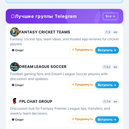
Лучшие группы Telegram
Все →
FANTASY CRICKET TEAMS
5
en
Fantasy cricket tips, team ideas, and trusted app reviews for cricket
players.
⚡ Продвинуть
Вступить →
⚽
Спорт
DREAM LEAGUE SOCCER
52
en
Football gaming fans and Dream League Soccer players with
discussion and updates.
⚡ Продвинуть
Вступить →
⚽
Спорт
FPL CHAT GROUP
74
en
Discussion hub for Fantasy Premier League tips, transfers, and
weekly team decisions.
⚡ Продвинуть
Вступить →
⚽
Спорт