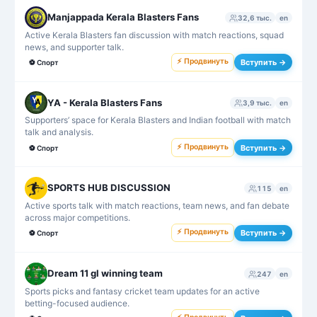
Manjappada Kerala Blasters Fans
32,6 тыс.
en
Active Kerala Blasters fan discussion with match reactions, squad
news, and supporter talk.
⚡ Продвинуть
Вступить →
⚽
Спорт
YA - Kerala Blasters Fans
3,9 тыс.
en
Supporters’ space for Kerala Blasters and Indian football with match
talk and analysis.
⚡ Продвинуть
Вступить →
⚽
Спорт
SPORTS HUB DISCUSSION
115
en
Active sports talk with match reactions, team news, and fan debate
across major competitions.
⚡ Продвинуть
Вступить →
⚽
Спорт
Dream 11 gl winning team
247
en
Sports picks and fantasy cricket team updates for an active
betting-focused audience.