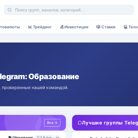
товалюты
📊
Трейдинг
💰
Инвестиции
🎲
Ставки
💻
Техн
elegram: Образование
, проверенные нашей командой.
Лучшие группы Tele
Все →
📚
Образование
2,6 тыс.
ru