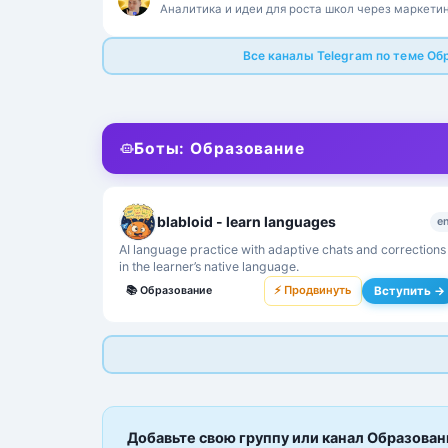
Аналитика и идеи для роста школ через маркетин
продажи и работу с экономикой проекта.
Все каналы Telegram по теме Об
Боты: Образование
blabloid - learn languages
e
AI language practice with adaptive chats and corrections
in the learner’s native language.
⚡ Продвинуть
Вступить →
📚
Образование
Добавьте свою группу или канал Образован