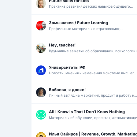
Future skills for kids
Практика развития детских навыков будущего
через домашние диалоги и живой опыт родителе
Замышляев / Future Learning
Профильные материалы о стратсессиях,
обучении, изменениях и нейросетях для
практиков.
Hey, teacher!
Вдумчивые заметки об образовании, психологии 
социальных науках в личном исследовательском
формате.
Университеты РФ
Новости, мнения и изменения в системе высшего
образования России в одной ленте.
Бабаева, к доске!
Личный взгляд на маркетинг, продукт и работу на
собой через опыт и наблюдения.
All I Know Is That I Don't Know Nothing
Материалы об обучении, проектах, автоматизац
и личной эффективности.
Илья Сабиров | Revenue, Growth, Marketin