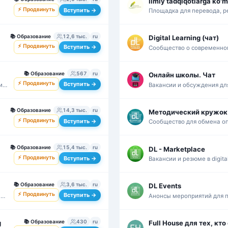
Ilmiy tadqiqotlarga ko'
⚡ Продвинуть
Вступить →
Площадка для перевода, р
й.
публикационного сопровож
📚
Образование
12,6 тыс.
ru
Digital Learning (чат)
⚡ Продвинуть
Вступить →
Сообщество о современно
практиках и обмене проф
📚
Образование
567
ru
Онлайн школы. Чат
⚡ Продвинуть
Вступить →
и
Вакансии и обсуждения дл
онлайн-образования.
📚
Образование
14,3 тыс.
ru
Методический кружок
⚡ Продвинуть
Вступить →
Сообщество для обмена о
образовательных продукто
решений.
📚
Образование
15,4 тыс.
ru
DL - Marketplace
⚡ Продвинуть
Вступить →
д
Вакансии и резюме в digital
корпоративном обучении.
📚
Образование
3,6 тыс.
ru
DL Events
⚡ Продвинуть
Вступить →
ии
Анонсы мероприятий для 
обучения и образовательн
📚
Образование
430
ru
g
Full House для тех, кт