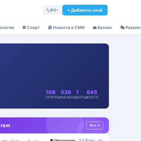
+ Добавить своё
RU
ологии
⚽
Спорт
📰
Новости и СМИ
💼
Бизнес
🎭
Развлеч
108
536
1
645
ГРУППЫ
КАНАЛЫ
БОТЫ
ВСЕГО
gram
Все →
📚
Образование
2,8 тыс.
ru