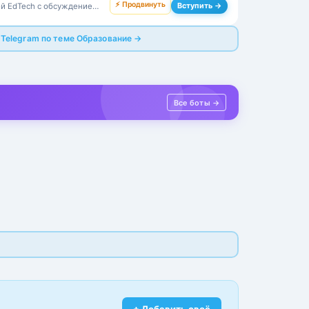
⚡ Продвинуть
Вступить →
й EdTech с обсуждением
вательных проектов.
 Telegram по теме Образование →
Все боты →
+ Добавить своё