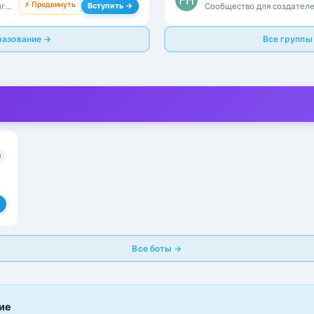
⚡ Продвинуть
Вступить →
г,
Сообщество для создателе
продуктов, роста и образо
разование →
Все группы
n
Все боты →
ие