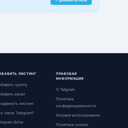
ОБАВИТЬ ЛИСТИНГ
ПРАВОВАЯ
ИНФОРМАЦИЯ
обавить группу
О Taligram
обавить канал
Политика
родвинуть листинг
конфиденциальности
о такое Telegram?
Условия использования
elegram-боты
Политика cookies