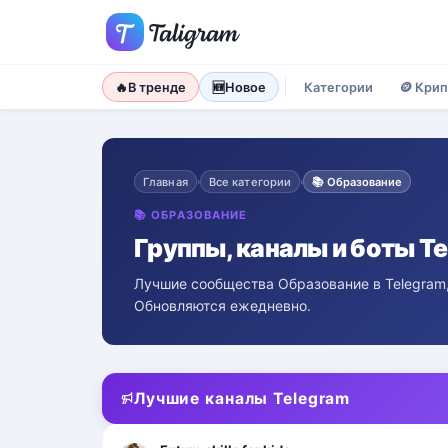
🔥
В тренде
🆕
Новое
Категории
🪙
Крип
Главная
Все категории
📚
Образование
›
›
📚
ОБРАЗОВАНИЕ
Группы, каналы и боты T
Лучшие сообщества Образование в Telegram
Обновляются ежедневно.
Лучшие каналы Telegram