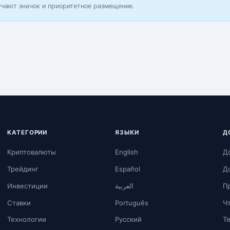
учают значок и приоритетное размещение.
КАТЕГОРИИ
ЯЗЫКИ
Д
Криптовалюты
English
Д
Трейдинг
Español
Д
Инвестиции
العربية
П
Ставки
Português
Чт
Технологии
Русский
T