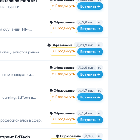
maklashish markazi
⚡ Продвинуть
Вступить →
едактуры и
дения научных работ.
📚
Образование
3,8 тыс.
ru
⚡ Продвинуть
Вступить →
м обучении, HR-
ессиональным опытом.
📚
Образование
23,9 тыс.
ru
⚡ Продвинуть
Вступить →
я специалистов рынка
📚
Образование
3,5 тыс.
ru
⚡ Продвинуть
Вступить →
пытом в создании
в и методических
📚
Образование
4,7 тыс.
ru
⚡ Продвинуть
Вступить →
 learning, EdTech и
📚
Образование
1,4 тыс.
ru
⚡ Продвинуть
Вступить →
профессионалов в сфере
ых проектов.
📚
Образование
160
ru
о строит EdTech