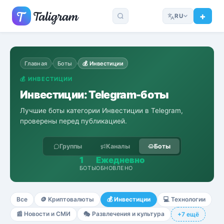
RU
Главная
Боты
💰
Инвестиции
›
›
💰
ИНВЕСТИЦИИ
Инвестиции: Telegram-боты
Лучшие боты категории Инвестиции в Telegram,
проверены перед публикацией.
Группы
Каналы
Боты
1
Ежедневно
БОТЫ
ОБНОВЛЕНО
Все
🪙
Криптовалюты
💰
Инвестиции
💻
Технологии
📰
Новости и СМИ
🎭
Развлечения и культура
+7 ещё