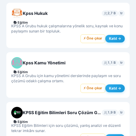
Kpss Hukuk
2,7 B
tr
📚
Eğitim
KPSS A Grubu hukuk çalışmalarına yönelik soru, kaynak ve konu
paylaşımı sunan bir topluluk.
⚡ Öne çıkar
Katıl →
Kpss Kamu Yönetimi
1,1 B
tr
📚
Eğitim
KPSS A Grubu için kamu yönetimi derslerinde paylaşım ve soru
çözümü odaklı çalışma ortamı.
⚡ Öne çıkar
Katıl →
KPSS Eğitim Bilimleri Soru Çözüm Grubu
1,9 B
tr
📚
Eğitim
KPSS Eğitim Bilimleri için soru çözümü, yanlış analizi ve düzenli
tekrar imkânı sunar.