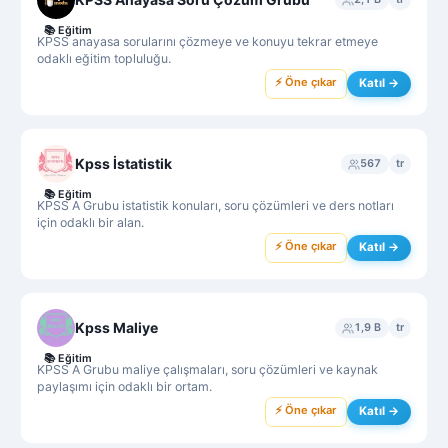
📚
Eğitim
KPSS anayasa sorularını çözmeye ve konuyu tekrar etmeye
odaklı eğitim topluluğu.
⚡ Öne çıkar
Katıl →
Kpss İstatistik
567
tr
📚
Eğitim
KPSS A Grubu istatistik konuları, soru çözümleri ve ders notları
için odaklı bir alan.
⚡ Öne çıkar
Katıl →
Kpss Maliye
1,9 B
tr
📚
Eğitim
KPSS A Grubu maliye çalışmaları, soru çözümleri ve kaynak
paylaşımı için odaklı bir ortam.
⚡ Öne çıkar
Katıl →