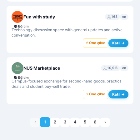
Fun with study
168
en
📚
Eğitim
Technology discussion space with general updates and active
conversation.
⚡ Öne çıkar
Katıl →
NUS Marketplace
10,9 B
en
📚
Eğitim
Campus-focused exchange for second-hand goods, practical
deals and student buy-sell trade.
⚡ Öne çıkar
Katıl →
‹
1
2
3
4
5
6
›