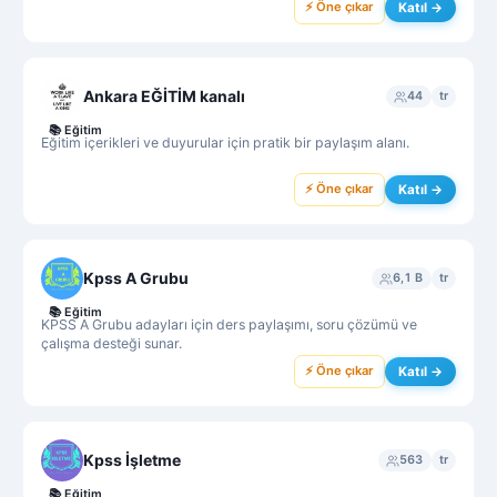
⚡ Öne çıkar
Katıl →
Ankara EĞİTİM kanalı
44
tr
📚
Eğitim
Eğitim içerikleri ve duyurular için pratik bir paylaşım alanı.
⚡ Öne çıkar
Katıl →
Kpss A Grubu
6,1 B
tr
📚
Eğitim
KPSS A Grubu adayları için ders paylaşımı, soru çözümü ve
çalışma desteği sunar.
⚡ Öne çıkar
Katıl →
Kpss İşletme
563
tr
📚
Eğitim