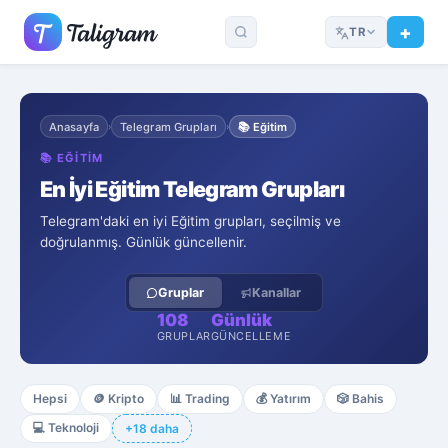
TR
Anasayfa
Telegram Grupları
📚
Eğitim
›
›
📚
EĞITIM
En İyi Eğitim Telegram Grupları
Telegram'daki en iyi Eğitim grupları, seçilmiş ve
doğrulanmış. Günlük güncellenir.
Gruplar
Kanallar
108
Günlük
GRUPLAR
GÜNCELLEME
Hepsi
🪙
Kripto
📊
Trading
💰
Yatırım
🎲
Bahis
💻
Teknoloji
+18 daha