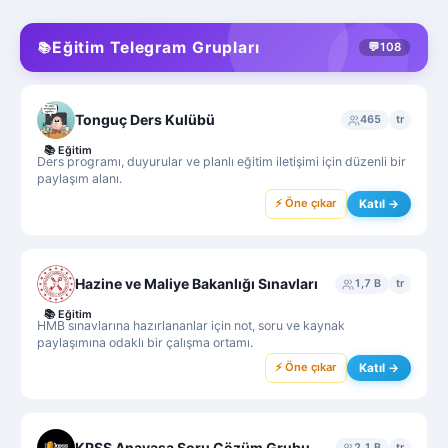
Eğitim Telegram Grupları
📚
💬
108
Tonguç Ders Kulübü
465
tr
📚
Eğitim
Ders programı, duyurular ve planlı eğitim iletişimi için düzenli bir
paylaşım alanı.
⚡ Öne çıkar
Katıl →
Hazine ve Maliye Bakanlığı Sınavları
1,7 B
tr
📚
Eğitim
HMB sınavlarına hazırlananlar için not, soru ve kaynak
paylaşımına odaklı bir çalışma ortamı.
⚡ Öne çıkar
Katıl →
KPSS Anayasa Soru Çözüm Grubu
2,1 B
tr