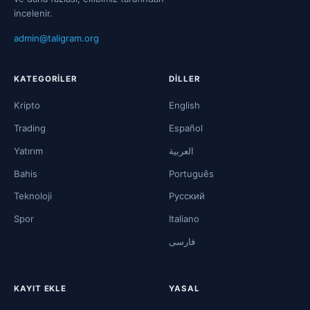
incelenir.
admin@taligram.org
KATEGORILER
DILLER
Kripto
English
Trading
Español
Yatırım
العربية
Bahis
Português
Teknoloji
Русский
Spor
Italiano
فارسی
KAYIT EKLE
YASAL