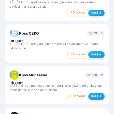
KPSS A Grubu işletme çalışmaları için konu, soru ve kaynak
paylaşımları sunan bir alan.
⚡ Öne çıkar
Katıl →
Kpss ÇEKO
639
tr
📚
Eğitim
KPSS A Grubu adayları için ders odaklı paylaşımlar ve kaynak
takibi sunar.
⚡ Öne çıkar
Katıl →
Kpss Muhasebe
1,6 B
tr
📚
Eğitim
KPSS A Grubu muhasebe çalışmaları, soru çözümleri ve kaynak
paylaşımları için odaklı bir ortam.
⚡ Öne çıkar
Katıl →