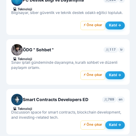
💻
Teknoloji
Bilgisayar, siber güvenlik ve teknik destek odaklı eğitici topluluk.
⚡ Öne çıkar
Katıl →
ÖDG " Sohbet "
117
tr
💻
Teknoloji
Sınav iptali gündeminde dayanışma, kurallı sohbet ve düzenli
paylaşım ortamı.
⚡ Öne çıkar
Katıl →
Smart Contracts Developers ED
769
en
💻
Teknoloji
Discussion space for smart contracts, blockchain development,
and investing-related tech.
⚡ Öne çıkar
Katıl →