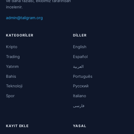
ve daha fazlası, ekibimiz tarafından
incelenir.
admin@taligram.org
KATEGORILER
DILLER
Kripto
English
Trading
Español
Yatırım
العربية
Bahis
Português
Teknoloji
Русский
Spor
Italiano
فارسی
KAYIT EKLE
YASAL