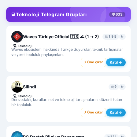
Teknoloji Telegram Grupları
💻
💬
633
Waves Türkiye Official 🇹🇷 🌊 (1 ➝ 2)
1,9 B
tr
💻
Teknoloji
Waves ekosistemi hakkında Türkçe duyurular, teknik tartışmalar
ve yerel topluluk paylaşımları.
⚡ Öne çıkar
Katıl →
Silindi
9
tr
💻
Teknoloji
Ders odaklı, kuralları net ve teknoloji tartışmalarını düzenli tutan
bir topluluk.
⚡ Öne çıkar
Katıl →
PC Destek Bilgi ve Dayanışma
224
tr