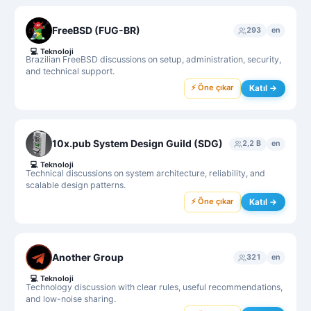
FreeBSD (FUG-BR)
293
en
💻
Teknoloji
Brazilian FreeBSD discussions on setup, administration, security,
and technical support.
⚡ Öne çıkar
Katıl →
10x.pub System Design Guild (SDG)
2,2 B
en
💻
Teknoloji
Technical discussions on system architecture, reliability, and
scalable design patterns.
⚡ Öne çıkar
Katıl →
Another Group
321
en
💻
Teknoloji
Technology discussion with clear rules, useful recommendations,
and low-noise sharing.