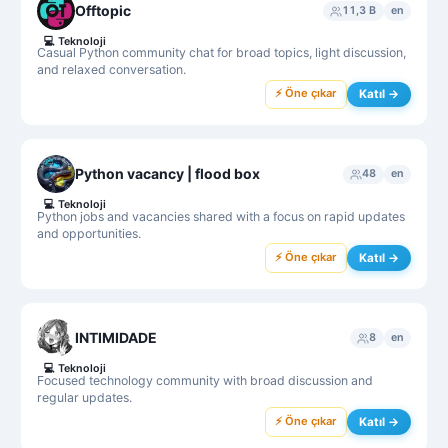
Offtopic
11,3 B
en
💻
Teknoloji
Casual Python community chat for broad topics, light discussion,
and relaxed conversation.
⚡ Öne çıkar
Katıl →
Python vacancy | flood box
48
en
💻
Teknoloji
Python jobs and vacancies shared with a focus on rapid updates
and opportunities.
⚡ Öne çıkar
Katıl →
INTIMIDADE
8
en
💻
Teknoloji
Focused technology community with broad discussion and
regular updates.
⚡ Öne çıkar
Katıl →