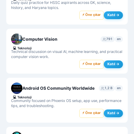
Daily quiz practice for HSSC aspirants across GK, science,
history, and Haryana topics.
⚡ Öne çıkar
Katıl →
Computer Vision
791
en
💻
Teknoloji
Technical discussion on visual AI, machine learning, and practical
computer vision work.
⚡ Öne çıkar
Katıl →
Android OS Community Worldwide
1,2 B
en
💻
Teknoloji
Community focused on Phoenix OS setup, app use, performance
tips, and troubleshooting.
⚡ Öne çıkar
Katıl →