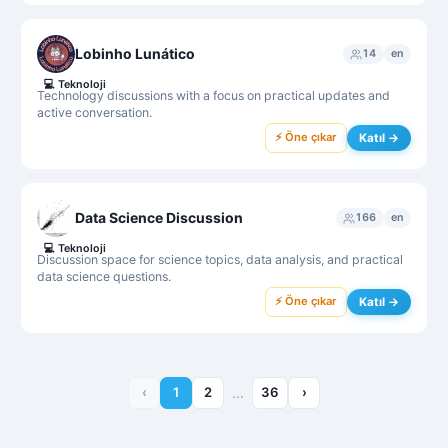
Lobinho Lunático
14
en
💻
Teknoloji
Technology discussions with a focus on practical updates and
active conversation.
⚡ Öne çıkar
Katıl →
Data Science Discussion
166
en
💻
Teknoloji
Discussion space for science topics, data analysis, and practical
data science questions.
⚡ Öne çıkar
Katıl →
‹
1
2
…
36
›