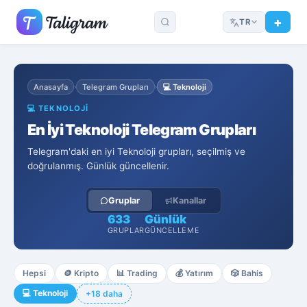
TR
Anasayfa
Telegram Grupları
💻
Teknoloji
›
›
💻
TEKNOLOJI
En İyi Teknoloji Telegram Grupları
Telegram'daki en iyi Teknoloji grupları, seçilmiş ve
doğrulanmış. Günlük güncellenir.
Gruplar
Kanallar
633
Günlük
GRUPLAR
GÜNCELLEME
Hepsi
🪙
Kripto
📊
Trading
💰
Yatırım
🎲
Bahis
💻
Teknoloji
+18 daha