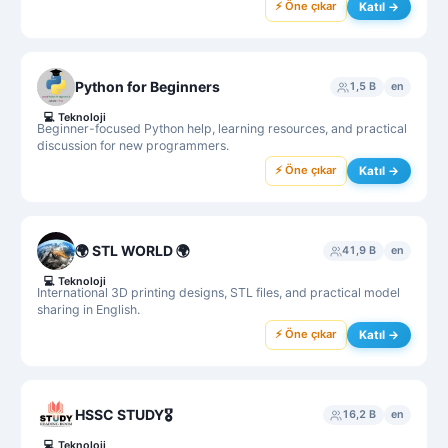
⚡ Öne çıkar
Katıl →
Python for Beginners
1,5 B
en
💻
Teknoloji
Beginner-focused Python help, learning resources, and practical
discussion for new programmers.
⚡ Öne çıkar
Katıl →
🌍 STL WORLD 🌍
41,9 B
en
💻
Teknoloji
International 3D printing designs, STL files, and practical model
sharing in English.
⚡ Öne çıkar
Katıl →
HSSC STUDY🎖️
16,2 B
en
💻
Teknoloji