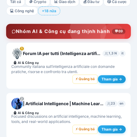
Tất cả
🪙
Crypto
📊
Giao dịch
💰
Đầu tư
🎲
Cá cược
💻
Công nghệ
+18 nữa
Nhóm AI & Công cụ đang thịnh hành
💬
69
1
Forum IA per tutti (Intelligenza artificiale per tutti)
1,3 N
it
🤖
AI & Công cụ
Community italiana sull’intelligenza artificiale con domande
pratiche, risorse e confronto tra utenti.
⚡ Quảng bá
Tham gia →
2
| Artificial Intelligence | Machine Learning |
23
en
🤖
AI & Công cụ
Focused discussions on artificial intelligence, machine learning,
tools, and real-world applications.
⚡ Quảng bá
Tham gia →