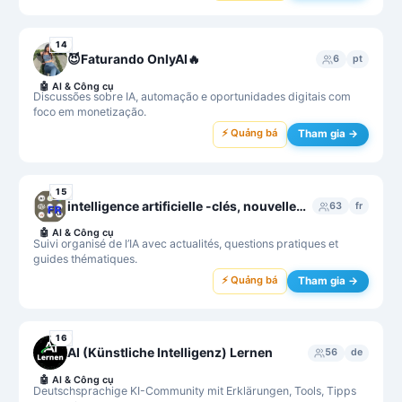
14
😈Faturando OnlyAI🔥
6
pt
🤖
AI & Công cụ
Discussões sobre IA, automação e oportunidades digitais com
foco em monetização.
⚡ Quảng bá
Tham gia →
15
intelligence artificielle -clés, nouvelles, questions, guides...-
63
fr
🤖
AI & Công cụ
Suivi organisé de l’IA avec actualités, questions pratiques et
guides thématiques.
⚡ Quảng bá
Tham gia →
16
AI (Künstliche Intelligenz) Lernen
56
de
🤖
AI & Công cụ
Deutschsprachige KI-Community mit Erklärungen, Tools, Tipps