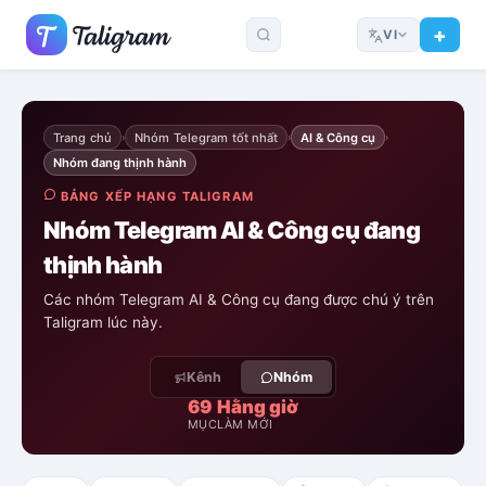
VI
Trang chủ
Nhóm Telegram tốt nhất
AI & Công cụ
›
›
›
Nhóm đang thịnh hành
BẢNG XẾP HẠNG TALIGRAM
Nhóm Telegram AI & Công cụ đang
thịnh hành
Các nhóm Telegram AI & Công cụ đang được chú ý trên
Taligram lúc này.
Kênh
Nhóm
69
Hằng giờ
MỤC
LÀM MỚI