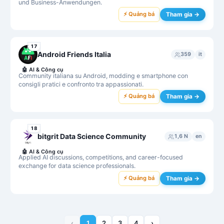
und Business-Anwendungen.
⚡ Quảng bá
Tham gia →
17
Android Friends Italia
359
it
🤖
AI & Công cụ
Community italiana su Android, modding e smartphone con
consigli pratici e confronto tra appassionati.
⚡ Quảng bá
Tham gia →
18
bitgrit Data Science Community
1,6 N
en
🤖
AI & Công cụ
Applied AI discussions, competitions, and career-focused
exchange for data science professionals.
⚡ Quảng bá
Tham gia →
‹
1
2
3
4
›