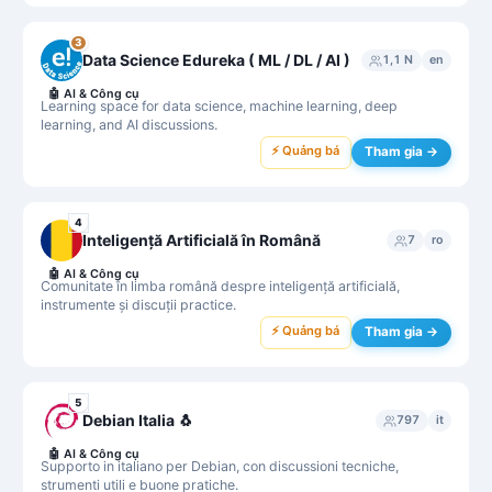
3
Data Science Edureka ( ML / DL / AI )
1,1 N
en
🤖
AI & Công cụ
Learning space for data science, machine learning, deep
learning, and AI discussions.
⚡ Quảng bá
Tham gia →
4
Inteligență Artificială în Română
7
ro
🤖
AI & Công cụ
Comunitate în limba română despre inteligență artificială,
instrumente și discuții practice.
⚡ Quảng bá
Tham gia →
5
Debian Italia 🐧
797
it
🤖
AI & Công cụ
Supporto in italiano per Debian, con discussioni tecniche,
strumenti utili e buone pratiche.