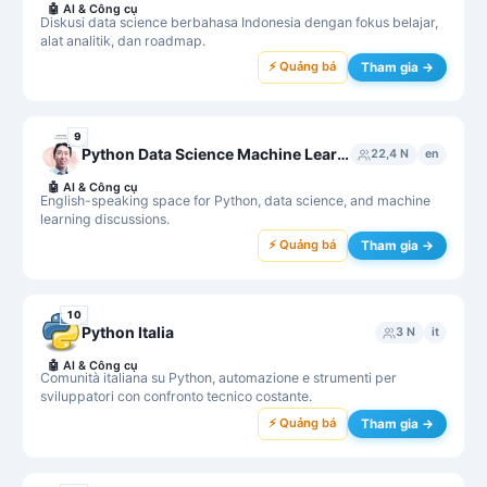
🤖
AI & Công cụ
Diskusi data science berbahasa Indonesia dengan fokus belajar,
alat analitik, dan roadmap.
⚡ Quảng bá
Tham gia →
9
Python Data Science Machine Learning
22,4 N
en
🤖
AI & Công cụ
English-speaking space for Python, data science, and machine
learning discussions.
⚡ Quảng bá
Tham gia →
10
Python Italia
3 N
it
🤖
AI & Công cụ
Comunità italiana su Python, automazione e strumenti per
sviluppatori con confronto tecnico costante.
⚡ Quảng bá
Tham gia →