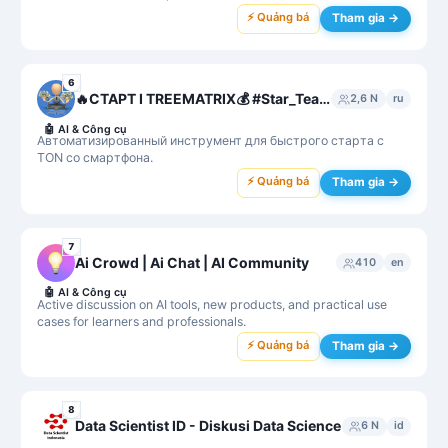
⚡ Quảng bá
Tham gia →
6
🔥СТАРТ I TREEMATRIX💰 #Star_Team❤️💎
2,6 N
ru
🤖
AI & Công cụ
Автоматизированный инструмент для быстрого старта с
TON со смартфона.
⚡ Quảng bá
Tham gia →
7
Ai Crowd | Ai Chat | AI Community
410
en
🤖
AI & Công cụ
Active discussion on AI tools, new products, and practical use
cases for learners and professionals.
⚡ Quảng bá
Tham gia →
8
Data Scientist ID - Diskusi Data Science
6 N
id