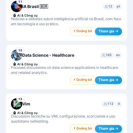
11
IA Brasil 🇧🇷
12
pt
🤖
AI & Công cụ
Notícias e debates sobre inteligência artificial no Brasil, com foco
em tecnologia e uso prático.
⚡ Quảng bá
Tham gia →
12
Data Science - Healthcare
165
en
🤖
AI & Công cụ
Focused discussions on data science applications in healthcare
and related analytics.
⚡ Quảng bá
Tham gia →
13
Vim
112
it
🤖
AI & Công cụ
Discussioni tecniche su VIM, configurazione, scorciatoie e uso
quotidiano nell’editing.
⚡ Quảng bá
Tham gia →