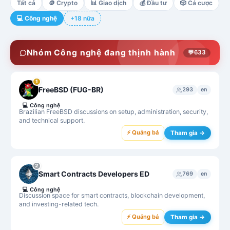
Tất cả
🪙
Crypto
📊
Giao dịch
💰
Đầu tư
🎲
Cá cược
💻
Công nghệ
+18 nữa
Nhóm Công nghệ đang thịnh hành
💬
633
1
FreeBSD (FUG-BR)
293
en
💻
Công nghệ
Brazilian FreeBSD discussions on setup, administration, security,
and technical support.
⚡ Quảng bá
Tham gia →
2
Smart Contracts Developers ED
769
en
💻
Công nghệ
Discussion space for smart contracts, blockchain development,
and investing-related tech.
⚡ Quảng bá
Tham gia →