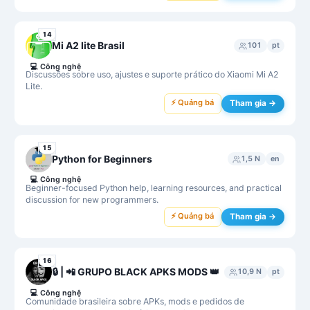
14
Mi A2 lite Brasil
101
pt
💻
Công nghệ
Discussões sobre uso, ajustes e suporte prático do Xiaomi Mi A2
Lite.
⚡ Quảng bá
Tham gia →
15
Python for Beginners
1,5 N
en
💻
Công nghệ
Beginner-focused Python help, learning resources, and practical
discussion for new programmers.
⚡ Quảng bá
Tham gia →
16
🔒 | 📲 GRUPO BLACK APKS MODS 👑
10,9 N
pt
💻
Công nghệ
Comunidade brasileira sobre APKs, mods e pedidos de