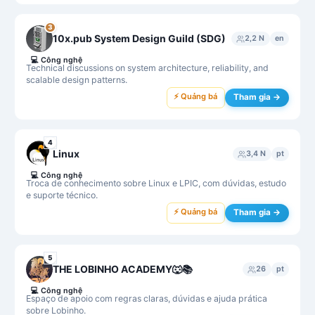
3
10x.pub System Design Guild (SDG)
2,2 N
en
💻
Công nghệ
Technical discussions on system architecture, reliability, and
scalable design patterns.
⚡ Quảng bá
Tham gia →
4
Linux
3,4 N
pt
💻
Công nghệ
Troca de conhecimento sobre Linux e LPIC, com dúvidas, estudo
e suporte técnico.
⚡ Quảng bá
Tham gia →
5
THE LOBINHO ACADEMY🐺📚
26
pt
💻
Công nghệ
Espaço de apoio com regras claras, dúvidas e ajuda prática
sobre Lobinho.