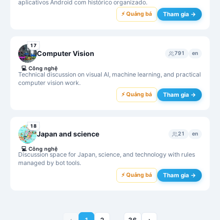
aplicativos Android com histórico organizado.
⚡ Quảng bá
Tham gia →
17
Computer Vision
791
en
💻
Công nghệ
Technical discussion on visual AI, machine learning, and practical
computer vision work.
⚡ Quảng bá
Tham gia →
18
Japan and science
21
en
💻
Công nghệ
Discussion space for Japan, science, and technology with rules
managed by bot tools.
⚡ Quảng bá
Tham gia →
‹
1
2
36
›