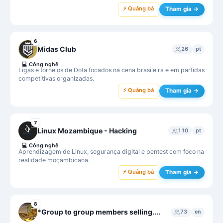
⚡ Quảng bá
Tham gia →
6
Midas Club
26
pt
💻
Công nghệ
Ligas e torneios de Dota focados na cena brasileira e em partidas
competitivas organizadas.
⚡ Quảng bá
Tham gia →
7
Linux Mozambique - Hacking
110
pt
💻
Công nghệ
Aprendizagem de Linux, segurança digital e pentest com foco na
realidade moçambicana.
⚡ Quảng bá
Tham gia →
8
*Group to group members selling....
73
en