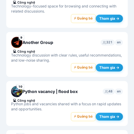
💻
Công nghệ
Technology-focused space for browsing and connecting with
related discussions.
⚡ Quảng bá
Tham gia →
9
Another Group
321
en
💻
Công nghệ
Technology discussion with clear rules, useful recommendations,
and low-noise sharing.
⚡ Quảng bá
Tham gia →
10
Python vacancy | flood box
48
en
💻
Công nghệ
Python jobs and vacancies shared with a focus on rapid updates
and opportunities.
⚡ Quảng bá
Tham gia →