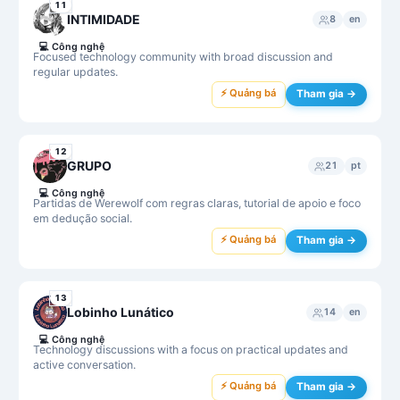
11
INTIMIDADE
8
en
💻
Công nghệ
Focused technology community with broad discussion and
regular updates.
⚡ Quảng bá
Tham gia →
12
GRUPO
21
pt
💻
Công nghệ
Partidas de Werewolf com regras claras, tutorial de apoio e foco
em dedução social.
⚡ Quảng bá
Tham gia →
13
Lobinho Lunático
14
en
💻
Công nghệ
Technology discussions with a focus on practical updates and
active conversation.
⚡ Quảng bá
Tham gia →