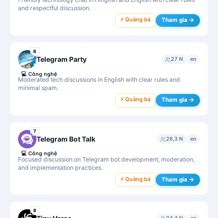
and respectful discussion.
⚡ Quảng bá
Tham gia →
6
Telegram Party
27 N
en
💻
Công nghệ
Moderated tech discussions in English with clear rules and
minimal spam.
⚡ Quảng bá
Tham gia →
7
Telegram Bot Talk
26,3 N
en
💻
Công nghệ
Focused discussion on Telegram bot development, moderation,
and implementation practices.
⚡ Quảng bá
Tham gia →
8