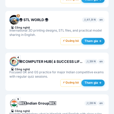
3
🌍 STL WORLD 🌍
41,9 N
en
💻
Công nghệ
International 3D printing designs, STL files, and practical model
sharing in English.
⚡ Quảng bá
Tham gia →
4
🌺COMPUTER HUB(🌷SUCCESS LIFE) GK, GS , Agniveer NAA,Science, MPPSC, UPSC,SSC MTS,CHSL,SI,UPSSC GK,ARMY, ALL GK
39 N
en
💻
Công nghệ
Focused GK and GS practice for major Indian competitive exams
with regular quiz sessions.
⚡ Quảng bá
Tham gia →
5
🇮🇳Indian Group🇮🇳
28 N
en
💻
Công nghệ
Friendly technology chat in Hinglish and English with clear rules