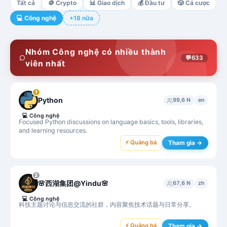
Tất cả
🪙
Crypto
📊
Giao dịch
💰
Đầu tư
🎲
Cá cược
💻
Công nghệ
+18 nữa
Nhóm Công nghệ có nhiều thành
💬
633
viên nhất
1
Python
99,6 N
en
💻
Công nghệ
Focused Python discussions on language basics, tools, libraries,
and learning resources.
⚡ Quảng bá
Tham gia →
2
🌸西湖集团@Yindu🌸
67,6 N
zh
💻
Công nghệ
科技主题讨论与信息交流的社群，内容聚焦技术话题与日常分享。
⚡ Quảng bá
Tham gia →