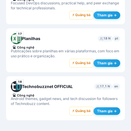
Focused DevOps discussions, practical help, and peer exchange
for technical professionals.
⚡ Quảng bá
Tham gia →
17
Planilhas
18 N
pt
💻
Công nghệ
Publicações sobre planilhas em várias plataformas, com foco em
uso prático e organização.
⚡ Quảng bá
Tham gia →
18
Technobuzznet OFFICIAL
17,1 N
en
💻
Công nghệ
Android themes, gadget news, and tech discussion for followers
of Technobuzz content.
⚡ Quảng bá
Tham gia →