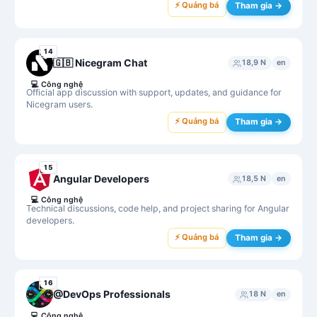
⚡ Quảng bá
Tham gia →
14
🇬🇧 Nicegram Chat
18,9 N
en
💻
Công nghệ
Official app discussion with support, updates, and guidance for
Nicegram users.
⚡ Quảng bá
Tham gia →
15
Angular Developers
18,5 N
en
💻
Công nghệ
Technical discussions, code help, and project sharing for Angular
developers.
⚡ Quảng bá
Tham gia →
16
@DevOps Professionals
18 N
en
💻
Công nghệ