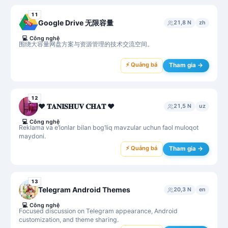
11
Google Drive 无限容量
21,8 N
zh
💻
Công nghệ
围绕大容量网盘方案与资源管理的技术交流空间。
⚡ Quảng bá
Tham gia →
12
♥️ 𝐓𝐀𝐍𝐈𝐒𝐇𝐔𝐕 𝐂𝐇𝐀𝐓 ♥️
21,5 N
uz
💻
Công nghệ
Reklama va e’lonlar bilan bog‘liq mavzular uchun faol muloqot
maydoni.
⚡ Quảng bá
Tham gia →
13
Telegram Android Themes
20,3 N
en
💻
Công nghệ
Focused discussion on Telegram appearance, Android
customization, and theme sharing.