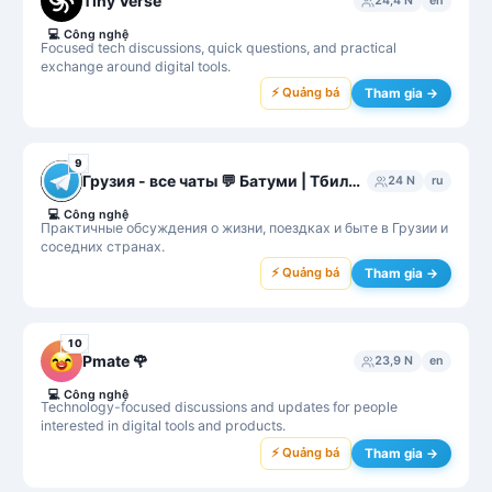
Tiny Verse
24,4 N
en
💻
Công nghệ
Focused tech discussions, quick questions, and practical
exchange around digital tools.
⚡ Quảng bá
Tham gia →
9
Грузия - все чаты 💬 Батуми | Тбилиси | Кутаиси
24 N
ru
💻
Công nghệ
Практичные обсуждения о жизни, поездках и быте в Грузии и
соседних странах.
⚡ Quảng bá
Tham gia →
10
Pmate 🌹
23,9 N
en
💻
Công nghệ
Technology-focused discussions and updates for people
interested in digital tools and products.
⚡ Quảng bá
Tham gia →