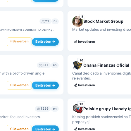
8
Stock Market Group
21
ru
чими комментариями по рынку.
Market updates and investing discu
⚡ Bewerben
Beitreten →
💰
Investieren
10
Ohana Finanzas Oficial
311
en
 with a profit-driven angle.
Canal dedicado a inversiones digita
relevantes.
⚡ Bewerben
Beitreten →
💰
Investieren
12
Polskie grupy i kanały t
1256
en
arket-focused investors.
Katalog polskich społeczności na
propozycji.
⚡ Bewerben
Beitreten →
💰
Investieren