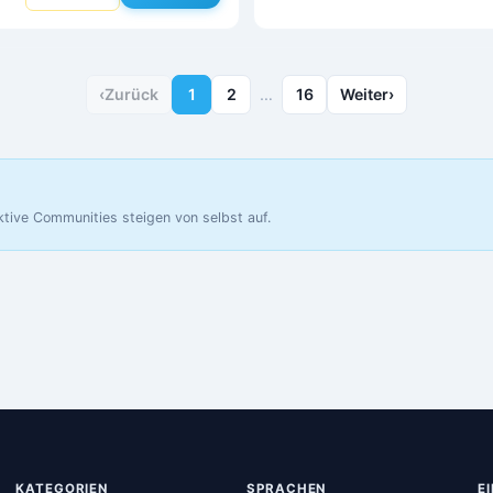
‹
Zurück
1
2
…
16
Weiter
›
ktive Communities steigen von selbst auf.
KATEGORIEN
SPRACHEN
E