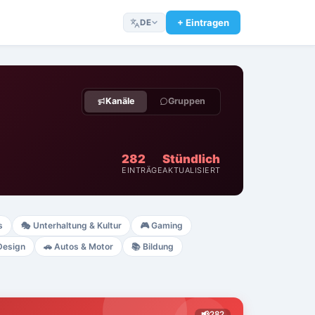
+ Eintragen
DE
Kanäle
Gruppen
282
Stündlich
EINTRÄGE
AKTUALISIERT
s
🎭
Unterhaltung & Kultur
🎮
Gaming
Design
🚗
Autos & Motor
📚
Bildung
📢
282