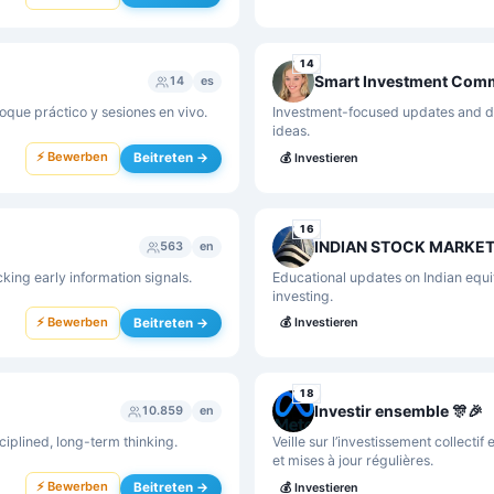
14
Smart Investment Com
14
es
oque práctico y sesiones en vivo.
Investment-focused updates and dis
ideas.
⚡ Bewerben
Beitreten →
💰
Investieren
16
INDIAN STOCK MARKET
563
en
king early information signals.
Educational updates on Indian equi
investing.
⚡ Bewerben
Beitreten →
💰
Investieren
18
Investir ensemble 🎊🎉
10.859
en
ciplined, long-term thinking.
Veille sur l’investissement collecti
et mises à jour régulières.
⚡ Bewerben
Beitreten →
💰
Investieren