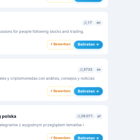
17
en
ssions for people following stocks and trading.
⚡ Bewerben
Beitreten →
3733
es
les y criptomonedas con análisis, consejos y noticias
⚡ Bewerben
Beitreten →
g polska
29.071
pl
 Telegramie z wygodnym przeglądem tematów i
⚡ Bewerben
Beitreten →