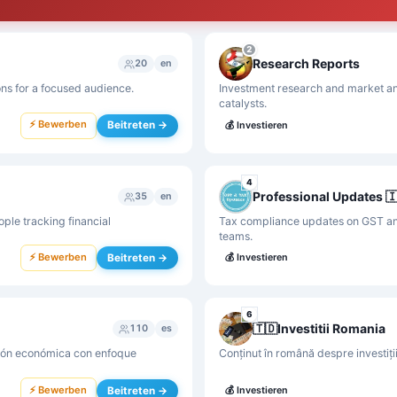
2
Research Reports
20
en
ns for a focused audience.
Investment research and market ana
catalysts.
⚡ Bewerben
Beitreten →
💰
Investieren
4
Professional Updates 
35
en
le tracking financial
Tax compliance updates on GST and
teams.
⚡ Bewerben
Beitreten →
💰
Investieren
6
🇹🇩Investitii Romania
110
es
ción económica con enfoque
Conținut în română despre investiții
⚡ Bewerben
Beitreten →
💰
Investieren