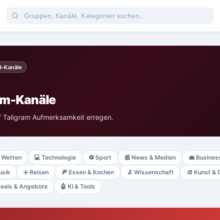
d-Kanäle
am-Kanäle
f Taligram Aufmerksamkeit erregen.
Wetten
💻
Technologie
⚽
Sport
📰
News & Medien
💼
Busines
sik
✈️
Reisen
🍕
Essen & Kochen
🔬
Wissenschaft
🎨
Kunst & 
eals & Angebote
🤖
KI & Tools