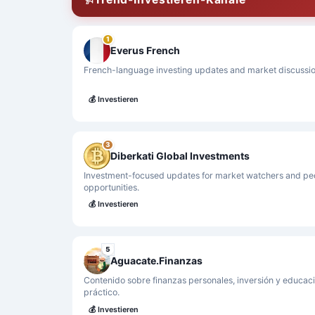
1
Everus French
French-language investing updates and market discussio
💰
Investieren
3
Diberkati Global Investments
Investment-focused updates for market watchers and peop
opportunities.
💰
Investieren
5
Aguacate.Finanzas
Contenido sobre finanzas personales, inversión y educa
práctico.
💰
Investieren