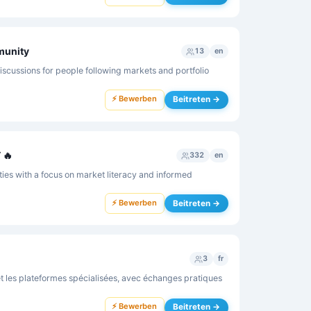
munity
13
en
cussions for people following markets and portfolio
⚡ Bewerben
Beitreten →
 🔥
332
en
ties with a focus on market literacy and informed
⚡ Bewerben
Beitreten →
3
fr
f et les plateformes spécialisées, avec échanges pratiques
⚡ Bewerben
Beitreten →