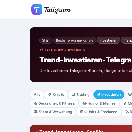
Start
Beste Telegram-Kanäle
Investieren
Tren
›
›
›
TALIGRAM-RANKINGS
Trend-Investieren-Telegr
Die Investieren Telegram-Kanäle, die gerade au
Alle
🪙
Krypto
📊
Trading
💰
Investieren
🎲
💪
Gesundheit & Fitness
😂
Humor & Memes
🎵
Mu
🏛️
Staat & Verwaltung
🧑‍💻
Jobs & Freelance
🏷️
D
Trend-Investieren-Kanäle