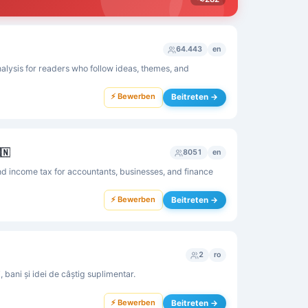
64.443
en
lysis for readers who follow ideas, themes, and
⚡ Bewerben
Beitreten →
🇳
8051
en
 income tax for accountants, businesses, and finance
⚡ Bewerben
Beitreten →
2
ro
, bani și idei de câștig suplimentar.
⚡ Bewerben
Beitreten →