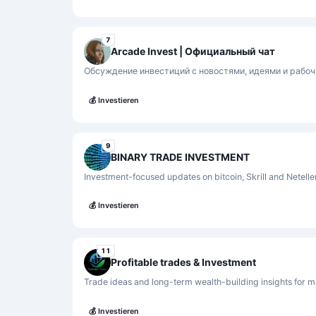
7
Arcade Invest | Официальный чат
Обсуждение инвестиций с новостями, идеями и рабо
💰
Investieren
9
BINARY TRADE INVESTMENT
Investment-focused updates on bitcoin, Skrill and Neteller
💰
Investieren
11
Profitable trades & Investment
Trade ideas and long-term wealth-building insights for m
💰
Investieren