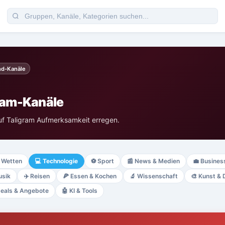
nd-Kanäle
ram-Kanäle
uf Taligram Aufmerksamkeit erregen.
Wetten
💻
Technologie
⚽
Sport
📰
News & Medien
💼
Busines
sik
✈️
Reisen
🍕
Essen & Kochen
🔬
Wissenschaft
🎨
Kunst & 
eals & Angebote
🤖
KI & Tools