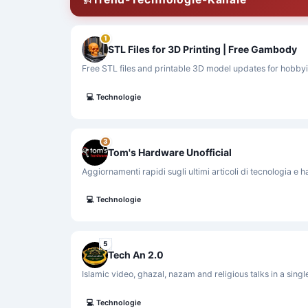
1
STL Files for 3D Printing | Free Gambody
Free STL files and printable 3D model updates for hobby
💻
Technologie
3
Tom's Hardware Unofficial
Aggiornamenti rapidi sugli ultimi articoli di tecnologia e
💻
Technologie
5
Tech An 2.0
Islamic video, ghazal, nazam and religious talks in a sing
💻
Technologie