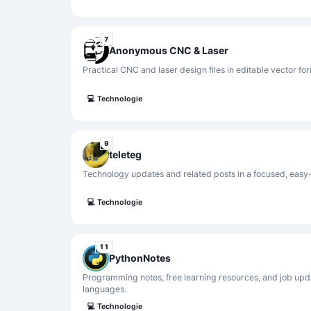
7
Anonymous CNC & Laser
Practical CNC and laser design files in editable vector fo
💻
Technologie
9
teleteg
Technology updates and related posts in a focused, easy-
💻
Technologie
11
PythonNotes
Programming notes, free learning resources, and job upd
languages.
💻
Technologie