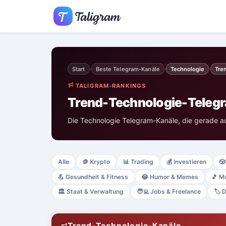
Start
Beste Telegram-Kanäle
Technologie
Tre
›
›
›
TALIGRAM-RANKINGS
Trend-Technologie-Teleg
Die Technologie Telegram-Kanäle, die gerade a
Alle
🪙
Krypto
📊
Trading
💰
Investieren
🎲
💪
Gesundheit & Fitness
😂
Humor & Memes
🎵
Mu
🏛️
Staat & Verwaltung
🧑‍💻
Jobs & Freelance
🏷️
D
Trend-Technologie-Kanäle