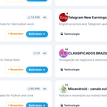
8
13.338
en
rmats for fabrication work.
English practice and Telegram upda
⚡ Bewerben
Beitreten →
💻
Technologie
10
CLASSIFICADOS BRAZI
14
en
to-follow feed.
Divulgação de negócios e anúncios
⚡ Bewerben
Beitreten →
💻
Technologie
12
Mioandroid - canale su
80.496
en
ates for Python and core
Notizie e recensioni sul mondo Andr
⚡ Bewerben
Beitreten →
💻
Technologie