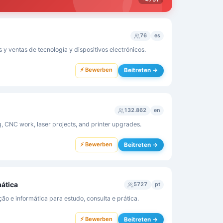
76
es
s y ventas de tecnología y dispositivos electrónicos.
⚡ Bewerben
Beitreten →
132.862
en
ng, CNC work, laser projects, and printer upgrades.
⚡ Bewerben
Beitreten →
mática
5727
pt
o e informática para estudo, consulta e prática.
⚡ Bewerben
Beitreten →