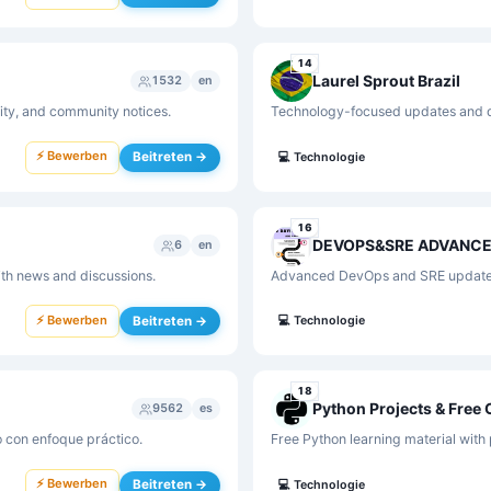
14
Laurel Sprout Brazil
1532
en
vity, and community notices.
Technology-focused updates and di
⚡ Bewerben
Beitreten →
💻
Technologie
16
DEVOPS&SRE ADVANC
6
en
ith news and discussions.
Advanced DevOps and SRE updates 
⚡ Bewerben
Beitreten →
💻
Technologie
18
Python Projects & Free
9562
es
 con enfoque práctico.
Free Python learning material with 
⚡ Bewerben
Beitreten →
💻
Technologie