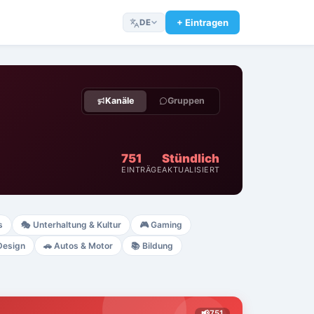
+ Eintragen
DE
Kanäle
Gruppen
751
Stündlich
EINTRÄGE
AKTUALISIERT
s
🎭
Unterhaltung & Kultur
🎮
Gaming
Design
🚗
Autos & Motor
📚
Bildung
📢
751