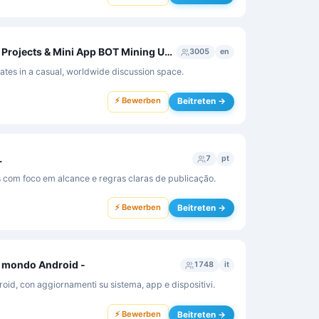
Telegram New Earnings Projects & Mini App BOT Mining Updates by FriendlyENG
3005
en
tes in a casual, worldwide discussion space.
⚡ Bewerben
Beitreten →
L
7
pt
 com foco em alcance e regras claras de publicação.
⚡ Bewerben
Beitreten →
l mondo Android -
1748
it
oid, con aggiornamenti su sistema, app e dispositivi.
⚡ Bewerben
Beitreten →