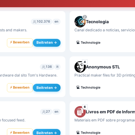
2
Tecnologia
102.376
en
ists and makers.
Canal dedicado a noticias, servicio
⚡ Bewerben
Beitreten →
💻
Technologie
4
Anonymous STL
136
it
 hardware dal sito Tom's Hardware.
Practical maker files for 3D printi
⚡ Bewerben
Beitreten →
💻
Technologie
6
Livros em PDF de Infor
27
en
le focused feed.
Materiais em PDF sobre programaçã
⚡ Bewerben
Beitreten →
💻
Technologie