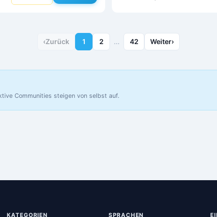
‹
Zurück
1
2
…
42
Weiter
›
ktive Communities steigen von selbst auf.
KATEGORIEN
SPRACHEN
E