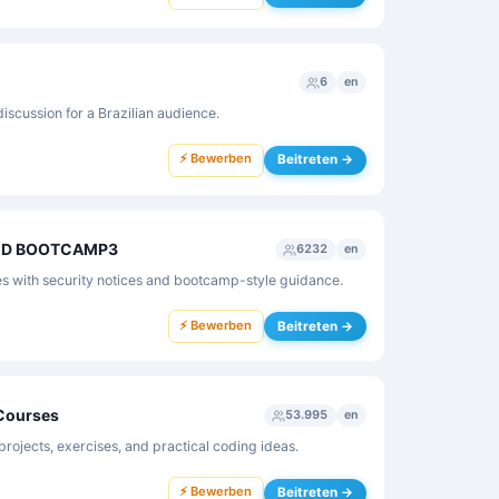
6
en
scussion for a Brazilian audience.
⚡ Bewerben
Beitreten →
ED BOOTCAMP3
6232
en
with security notices and bootcamp-style guidance.
⚡ Bewerben
Beitreten →
 Courses
53.995
en
projects, exercises, and practical coding ideas.
⚡ Bewerben
Beitreten →