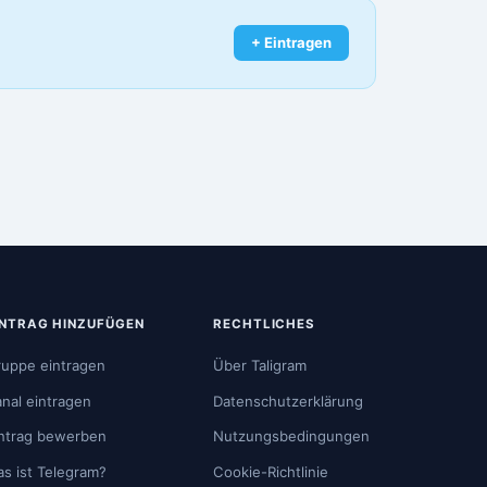
+ Eintragen
INTRAG HINZUFÜGEN
RECHTLICHES
uppe eintragen
Über Taligram
nal eintragen
Datenschutzerklärung
ntrag bewerben
Nutzungsbedingungen
s ist Telegram?
Cookie-Richtlinie