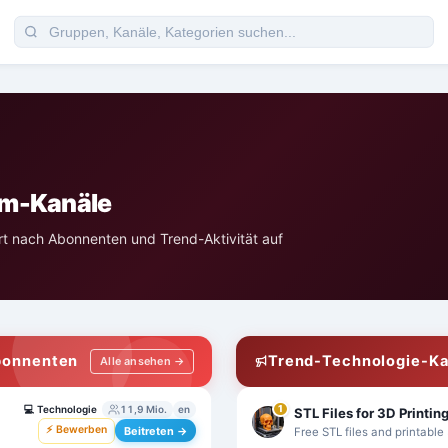
am-Kanäle
rt nach Abonnenten und Trend-Aktivität auf
bonnenten
Trend-Technologie-Ka
Alle ansehen →
💻
Technologie
11,9 Mio.
en
1
STL Files for 3D Printi
⚡ Bewerben
Beitreten →
Free STL files and printabl