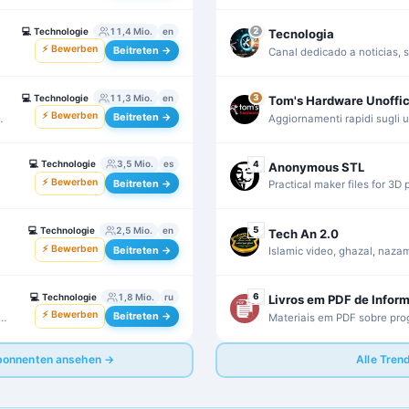
hobbyists and makers.
💻
Technologie
11,4 Mio.
en
2
Tecnologia
⚡ Bewerben
Beitreten →
Canal dedicado a noticias, s
tecnología y dispositivos el
y
💻
Technologie
11,3 Mio.
en
3
Tom's Hardware Unoffic
⚡ Bewerben
Beitreten →
Aggiornamenti rapidi sugli ul
d
hardware dal sito Tom's Ha
💻
Technologie
3,5 Mio.
es
4
Anonymous STL
⚡ Bewerben
Beitreten →
Practical maker files for 3D 
projects, and printer upgrad
💻
Technologie
2,5 Mio.
en
5
Tech An 2.0
⚡ Bewerben
Beitreten →
Islamic video, ghazal, nazam
single focused feed.
💻
Technologie
1,8 Mio.
ru
6
Livros em PDF de Infor
⚡ Bewerben
Beitreten →
Materiais em PDF sobre pro
estudo, consulta e prática.
Abonnenten ansehen →
Alle Tren