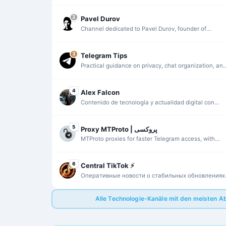
access in restricted networks.
2
Pavel Durov
Channel dedicated to Pavel Durov, founder of
Telegram, focusing on his contributions to technolog
and messaging privacy.
3
Telegram Tips
Practical guidance on privacy, chat organization, an
everyday Telegram features.
4
Alex Falcon
Contenido de tecnología y actualidad digital con
enlaces y presencia en redes sociales.
5
Proxy MTProto | پروکسی
MTProto proxies for faster Telegram access, with
working options and regular updates.
6
Central TikTok ⚡️
Оперативные новости о стабильных обновлениях
мода TikTok и связанных изменениях.
Alle Technologie-Kanäle mit den meisten 