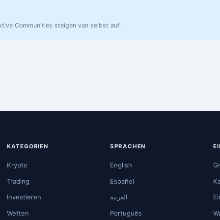
ktive Communities steigen von selbst auf.
KATEGORIEN
SPRACHEN
E
Krypto
English
Gr
Trading
Español
Ka
Investieren
العربية
Ei
Wetten
Português
Wa