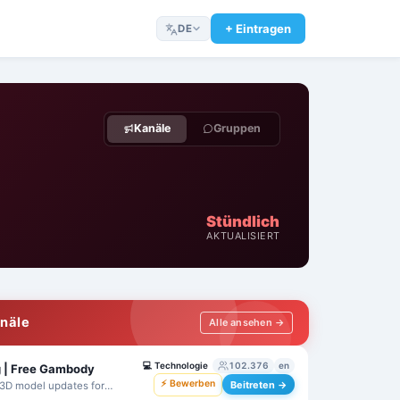
+ Eintragen
DE
Kanäle
Gruppen
Stündlich
AKTUALISIERT
näle
Alle ansehen →
💻
Technologie
102.376
en
ng | Free Gambody
⚡ Bewerben
Beitreten →
e 3D model updates for