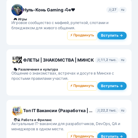
Нуль-Конь Gaming 🐴♠️♥️
27
ru
🎮
Игры
Игровое сообщество с мафией, рулеткой, слотами и
блэкджеком для живого общения.
⚡ Продвинуть
Вступить →
ФЛЕТЫ | ЗНАКОМСТВА | МИНСК
11,2 тыс.
ru
🎭
Развлечения и культура
Общение о знакомствах, встречах и досуге в Минске с
простыми правилами участия.
⚡ Продвинуть
Вступить →
Топ IT Вакансии {Разработка | DevOps | QA | Management}
22,2 тыс.
ru
🧑‍💻
Работа и Фриланс
Актуальные IT-вакансии для разработчиков, DevOps, QA и
менеджеров в одном месте.
⚡ Продвинуть
Вступить →