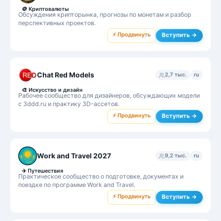
🪙
Криптовалюты
Обсуждения крипторынка, прогнозы по монетам и разбор
перспективных проектов.
⚡ Продвинуть
Вступить →
Chat Red Models
2,7 тыс.
ru
🎨
Искусство и дизайн
Рабочее сообщество для дизайнеров, обсуждающих модели
с 3ddd.ru и практику 3D-ассетов.
⚡ Продвинуть
Вступить →
Work and Travel 2027
9,2 тыс.
ru
✈️
Путешествия
Практическое сообщество о подготовке, документах и
поездке по программе Work and Travel.
⚡ Продвинуть
Вступить →