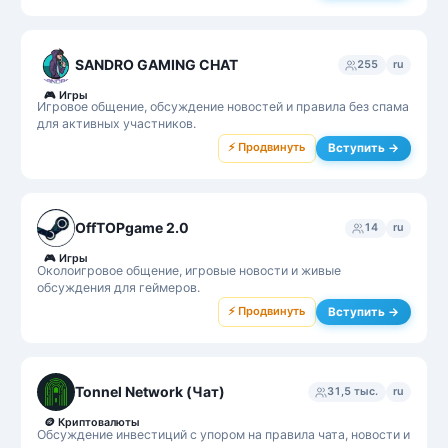
SANDRO GAMING CHAT
255
ru
🎮
Игры
Игровое общение, обсуждение новостей и правила без спама
для активных участников.
⚡ Продвинуть
Вступить →
OffTOPgame 2.0
14
ru
🎮
Игры
Околоигровое общение, игровые новости и живые
обсуждения для геймеров.
⚡ Продвинуть
Вступить →
Tonnel Network (Чат)
31,5 тыс.
ru
🪙
Криптовалюты
Обсуждение инвестиций с упором на правила чата, новости и