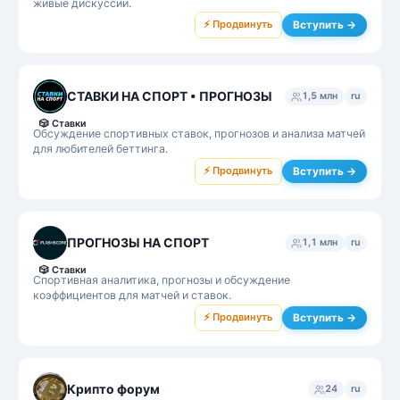
живые дискуссии.
⚡ Продвинуть
Вступить →
СТАВКИ НА СПОРТ • ПРОГНОЗЫ
1,5 млн
ru
🎲
Ставки
Обсуждение спортивных ставок, прогнозов и анализа матчей
для любителей беттинга.
⚡ Продвинуть
Вступить →
ПРОГНОЗЫ НА СПОРТ
1,1 млн
ru
🎲
Ставки
Спортивная аналитика, прогнозы и обсуждение
коэффициентов для матчей и ставок.
⚡ Продвинуть
Вступить →
Крипто форум
24
ru