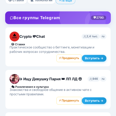
🎲
Ставки
💻
Технологии
+18 ещё
Все группы Telegram
💬
2790
Crypto 💸Chat
2,4 тыс.
ru
🎲
Ставки
Практическое сообщество о беттинге, монетизации и
рабочих вопросах сотрудничества.
⚡ Продвинуть
Вступить →
✈️ Ищу Девушку Парня 👑 ЛП ЛД 😎
946
ru
🎭
Развлечения и культура
Знакомства и свободное общение в активном чате с
простыми правилами.
⚡ Продвинуть
Вступить →