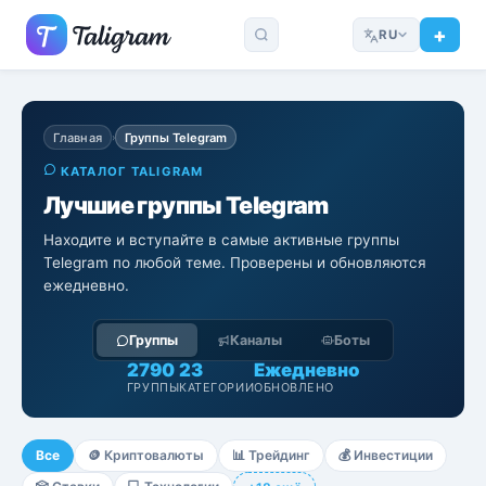
RU
Главная
Группы Telegram
›
КАТАЛОГ TALIGRAM
Лучшие группы Telegram
Находите и вступайте в самые активные группы
Telegram по любой теме. Проверены и обновляются
ежедневно.
Группы
Каналы
Боты
2790
23
Ежедневно
ГРУППЫ
КАТЕГОРИИ
ОБНОВЛЕНО
Все
🪙
Криптовалюты
📊
Трейдинг
💰
Инвестиции