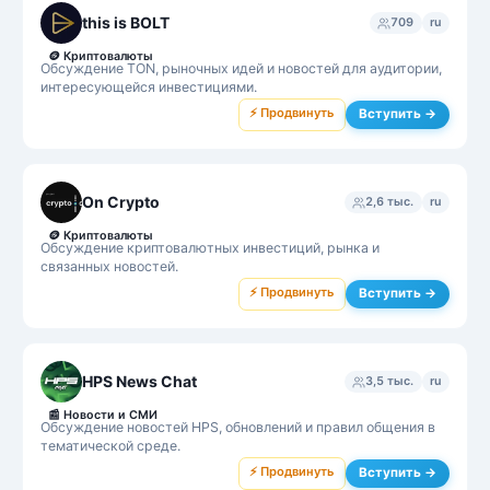
this is BOLT
709
ru
🪙
Криптовалюты
Обсуждение TON, рыночных идей и новостей для аудитории,
интересующейся инвестициями.
⚡ Продвинуть
Вступить →
On Crypto
2,6 тыс.
ru
🪙
Криптовалюты
Обсуждение криптовалютных инвестиций, рынка и
связанных новостей.
⚡ Продвинуть
Вступить →
HPS News Chat
3,5 тыс.
ru
📰
Новости и СМИ
Обсуждение новостей HPS, обновлений и правил общения в
тематической среде.
⚡ Продвинуть
Вступить →