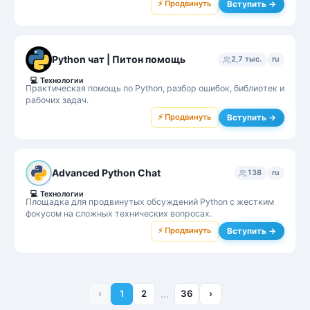
⚡ Продвинуть
Вступить →
Python чат | Питон помощь
2,7 тыс.
ru
💻
Технологии
Практическая помощь по Python, разбор ошибок, библиотек и
рабочих задач.
⚡ Продвинуть
Вступить →
Advanced Python Chat
138
ru
💻
Технологии
Площадка для продвинутых обсуждений Python с жестким
фокусом на сложных технических вопросах.
⚡ Продвинуть
Вступить →
‹
1
2
…
36
›