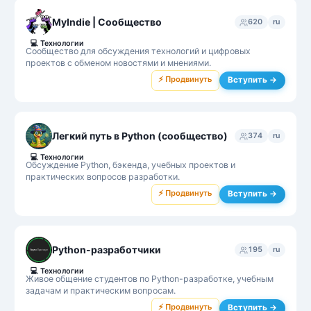
MyIndie | Сообщество
620
ru
💻
Технологии
Сообщество для обсуждения технологий и цифровых
проектов с обменом новостями и мнениями.
⚡ Продвинуть
Вступить →
Легкий путь в Python (сообщество)
374
ru
💻
Технологии
Обсуждение Python, бэкенда, учебных проектов и
практических вопросов разработки.
⚡ Продвинуть
Вступить →
Python-разработчики
195
ru
💻
Технологии
Живое общение студентов по Python-разработке, учебным
задачам и практическим вопросам.
⚡ Продвинуть
Вступить →