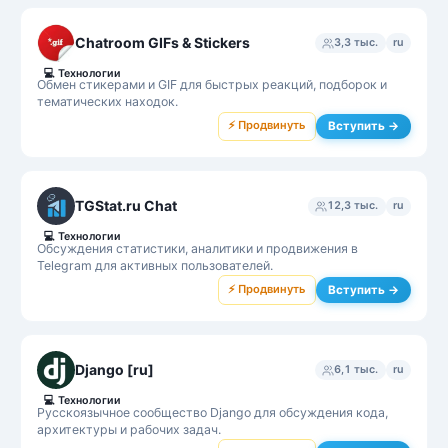
Chatroom GIFs & Stickers
3,3 тыс.
ru
💻
Технологии
Обмен стикерами и GIF для быстрых реакций, подборок и
тематических находок.
⚡ Продвинуть
Вступить →
TGStat.ru Chat
12,3 тыс.
ru
💻
Технологии
Обсуждения статистики, аналитики и продвижения в
Telegram для активных пользователей.
⚡ Продвинуть
Вступить →
Django [ru]
6,1 тыс.
ru
💻
Технологии
Русскоязычное сообщество Django для обсуждения кода,
архитектуры и рабочих задач.