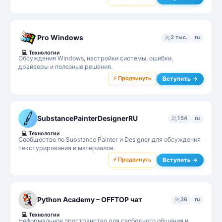
Pro Windows
2 тыс.
ru
💻
Технологии
Обсуждения Windows, настройки системы, ошибки,
драйверы и полезные решения.
⚡ Продвинуть
Вступить →
SubstancePainterDesignerRU
154
ru
💻
Технологии
Сообщество по Substance Painter и Designer для обсуждения
текстурирования и материалов.
⚡ Продвинуть
Вступить →
Python Academy – OFFTOP чат
36
ru
💻
Технологии
Неформальное пространство для свободного общения и