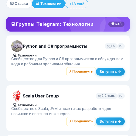
🎲
Ставки
💻
Технологии
+18 ещё
Группы Telegram: Технологии
💻
💬
633
Python and C# программисты
15
ru
💻
Технологии
Сообщество для Python и C# программистов с обсуждением
кода и рабочими правилами общения.
⚡ Продвинуть
Вступить →
Scala User Group
2,2 тыс.
ru
💻
Технологии
Сообщество о Scala, JVM и практиках разработки для
новичков и опытных инженеров.
⚡ Продвинуть
Вступить →