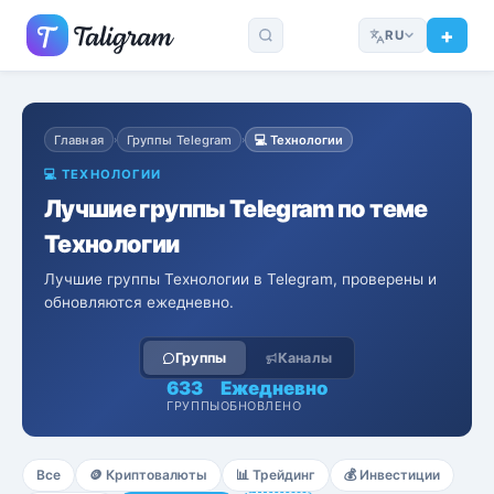
RU
Главная
Группы Telegram
💻
Технологии
›
›
💻
ТЕХНОЛОГИИ
Лучшие группы Telegram по теме
Технологии
Лучшие группы Технологии в Telegram, проверены и
обновляются ежедневно.
Группы
Каналы
633
Ежедневно
ГРУППЫ
ОБНОВЛЕНО
Все
🪙
Криптовалюты
📊
Трейдинг
💰
Инвестиции