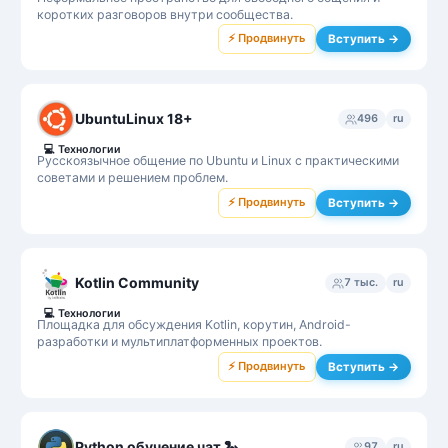
коротких разговоров внутри сообщества.
⚡ Продвинуть
Вступить →
UbuntuLinux 18+
496
ru
💻
Технологии
Русскоязычное общение по Ubuntu и Linux с практическими
советами и решением проблем.
⚡ Продвинуть
Вступить →
Kotlin Community
7 тыс.
ru
💻
Технологии
Площадка для обсуждения Kotlin, корутин, Android-
разработки и мультиплатформенных проектов.
⚡ Продвинуть
Вступить →
Python обучение чат 🐍
97
ru