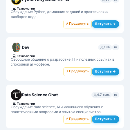
💻
Технологии
Обсуждение Python, домашних заданий и практических
разборов кода.
⚡ Продвинуть
Вступить →
Dev
194
ru
💻
Технологии
Свободное общение о разработке, IT и полезных ссылках в
спокойной атмосфере.
⚡ Продвинуть
Вступить →
Data Science Chat
4,7 тыс.
ru
💻
Технологии
Обсуждение data science, AI и машинного обучения с
практическими вопросами и опытом специалистов.
⚡ Продвинуть
Вступить →