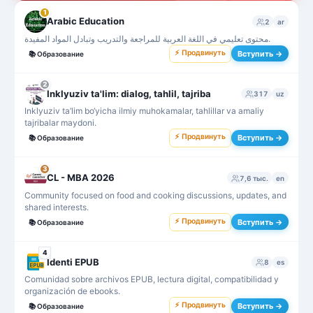
1
Arabic Education
2
ar
محتوى تعليمي في اللغة العربية للمراجعة والتدريب وتبادل المواد المفيدة.
⚡ Продвинуть
Вступить →
📚
Образование
2
Inklyuziv ta'lim: dialog, tahlil, tajriba
317
uz
Inklyuziv ta’lim bo‘yicha ilmiy muhokamalar, tahlillar va amaliy
tajribalar maydoni.
⚡ Продвинуть
Вступить →
📚
Образование
3
CL - MBA 2026
7,6 тыс.
en
Community focused on food and cooking discussions, updates, and
shared interests.
⚡ Продвинуть
Вступить →
📚
Образование
4
Identi EPUB
8
es
Comunidad sobre archivos EPUB, lectura digital, compatibilidad y
organización de ebooks.
⚡ Продвинуть
Вступить →
📚
Образование