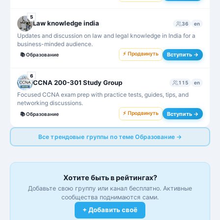
5
Law knowledge india
36
en
Updates and discussion on law and legal knowledge in India for a
business-minded audience.
⚡ Продвинуть
Вступить →
📚
Образование
6
CCNA 200-301 Study Group
115
en
Focused CCNA exam prep with practice tests, guides, tips, and
networking discussions.
⚡ Продвинуть
Вступить →
📚
Образование
Все трендовые группы по теме Образование →
Хотите быть в рейтингах?
Добавьте свою группу или канал бесплатно. Активные
сообщества поднимаются сами.
+ Добавить своё