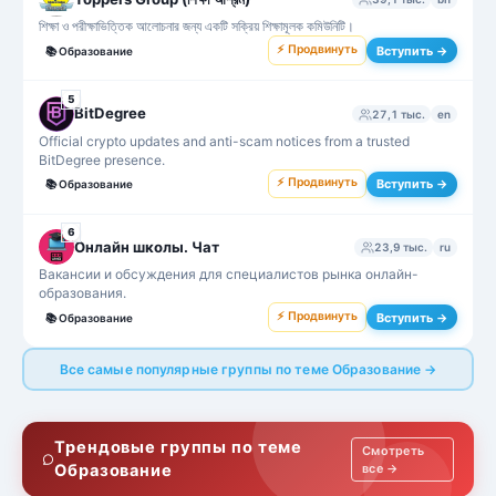
শিক্ষা ও পরীক্ষাভিত্তিক আলোচনার জন্য একটি সক্রিয় শিক্ষামূলক কমিউনিটি।
⚡ Продвинуть
Вступить →
📚
Образование
5
BitDegree
27,1 тыс.
en
Official crypto updates and anti-scam notices from a trusted
BitDegree presence.
⚡ Продвинуть
Вступить →
📚
Образование
6
Онлайн школы. Чат
23,9 тыс.
ru
Вакансии и обсуждения для специалистов рынка онлайн-
образования.
⚡ Продвинуть
Вступить →
📚
Образование
Все самые популярные группы по теме Образование →
Трендовые группы по теме
Смотреть
Образование
все →