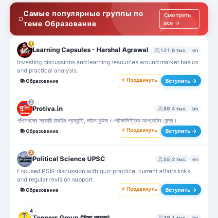
Самые популярные группы по
Смотреть
теме Образование
все →
1
Learning Capsules - Harshal Agrawal
121,6 тыс.
en
Investing discussions and learning resources around market basics
and practical analysis.
⚡ Продвинуть
Вступить →
📚
Образование
2
Protiva.in
86,4 тыс.
bn
পশ্চিমবঙ্গের সরকারি চাকরির প্রস্তুতি, লাইভ কুইজ ও পরীক্ষাভিত্তিক আপডেটের কেন্দ্র।
⚡ Продвинуть
Вступить →
📚
Образование
3
Political Science UPSC
55,2 тыс.
en
Focused PSIR discussion with quiz practice, current affairs links,
and regular revision support.
⚡ Продвинуть
Вступить →
📚
Образование
4
Toppers Group (শিক্ষা আশ্রম)
39,1 тыс.
bn