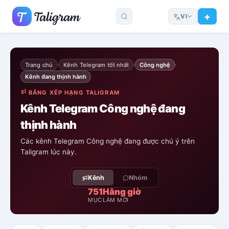
VI
Trang chủ
Kênh Telegram tốt nhất
Công nghệ
›
›
›
Kênh đang thịnh hành
BẢNG XẾP HẠNG TALIGRAM
Kênh Telegram Công nghệ đang
thịnh hành
Các kênh Telegram Công nghệ đang được chú ý trên
Taligram lúc này.
Kênh
Nhóm
751
Hằng giờ
MỤC
LÀM MỚI