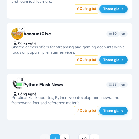
and technical learners.
⚡ Quảng bá
Tham gia →
17
AccountGive
59
en
💻
Công nghệ
Shared access offers for streaming and gaming accounts with a
focus on popular premium services.
⚡ Quảng bá
Tham gia →
18
Python Flask News
28
en
💻
Công nghệ
Practical Flask updates, Python web development news, and
framework-focused reference material.
⚡ Quảng bá
Tham gia →
‹
1
2
42
›