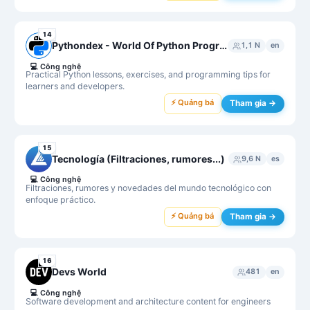
14
Pythondex - World Of Python Programming
1,1 N
en
💻
Công nghệ
Practical Python lessons, exercises, and programming tips for
learners and developers.
⚡ Quảng bá
Tham gia →
15
Tecnología (Filtraciones, rumores...)
9,6 N
es
💻
Công nghệ
Filtraciones, rumores y novedades del mundo tecnológico con
enfoque práctico.
⚡ Quảng bá
Tham gia →
16
Devs World
481
en
💻
Công nghệ
Software development and architecture content for engineers