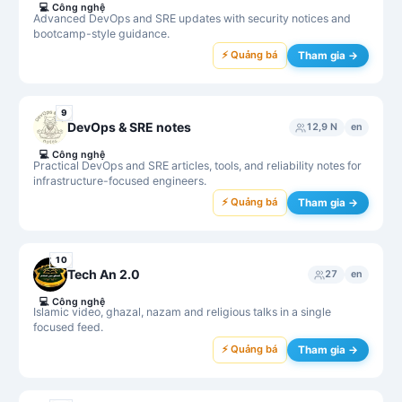
💻
Công nghệ
Advanced DevOps and SRE updates with security notices and
bootcamp-style guidance.
⚡ Quảng bá
Tham gia →
9
DevOps & SRE notes
12,9 N
en
💻
Công nghệ
Practical DevOps and SRE articles, tools, and reliability notes for
infrastructure-focused engineers.
⚡ Quảng bá
Tham gia →
10
Tech An 2.0
27
en
💻
Công nghệ
Islamic video, ghazal, nazam and religious talks in a single
focused feed.
⚡ Quảng bá
Tham gia →