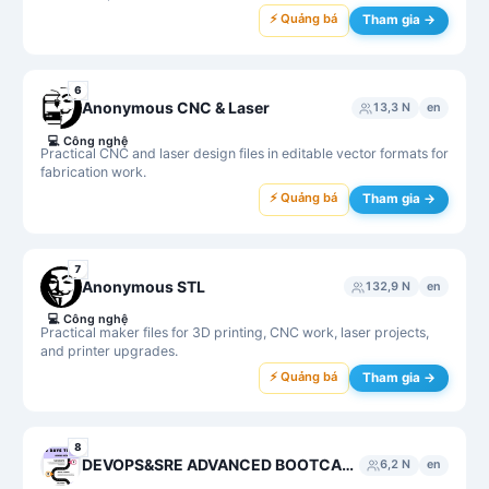
⚡ Quảng bá
Tham gia →
6
Anonymous CNC & Laser
13,3 N
en
💻
Công nghệ
Practical CNC and laser design files in editable vector formats for
fabrication work.
⚡ Quảng bá
Tham gia →
7
Anonymous STL
132,9 N
en
💻
Công nghệ
Practical maker files for 3D printing, CNC work, laser projects,
and printer upgrades.
⚡ Quảng bá
Tham gia →
8
DEVOPS&SRE ADVANCED BOOTCAMP3
6,2 N
en