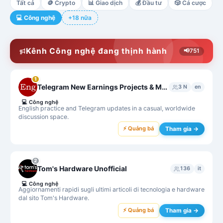
Tất cả
🪙
Crypto
📊
Giao dịch
💰
Đầu tư
🎲
Cá cược
💻
Công nghệ
+18 nữa
Kênh Công nghệ đang thịnh hành
📢
751
1
Telegram New Earnings Projects & Mini App BOT Mining Updates by FriendlyENG
3 N
en
💻
Công nghệ
English practice and Telegram updates in a casual, worldwide
discussion space.
⚡ Quảng bá
Tham gia →
2
Tom's Hardware Unofficial
136
it
💻
Công nghệ
Aggiornamenti rapidi sugli ultimi articoli di tecnologia e hardware
dal sito Tom's Hardware.
⚡ Quảng bá
Tham gia →