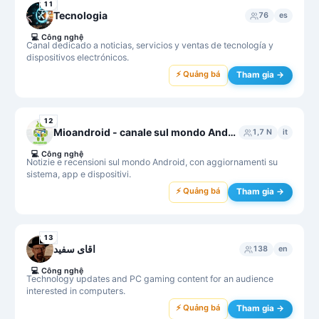
11
Tecnologia
76
es
💻
Công nghệ
Canal dedicado a noticias, servicios y ventas de tecnología y
dispositivos electrónicos.
⚡ Quảng bá
Tham gia →
12
Mioandroid - canale sul mondo Android -
1,7 N
it
💻
Công nghệ
Notizie e recensioni sul mondo Android, con aggiornamenti su
sistema, app e dispositivi.
⚡ Quảng bá
Tham gia →
13
اقای سفید
138
en
💻
Công nghệ
Technology updates and PC gaming content for an audience
interested in computers.
⚡ Quảng bá
Tham gia →