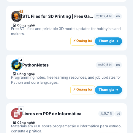
3
STL Files for 3D Printing | Free Gambody
102,4 N
en
💻
Công nghệ
Free STL files and printable 3D model updates for hobbyists and
makers.
⚡ Quảng bá
Tham gia →
4
PythonNotes
80,5 N
en
💻
Công nghệ
Programming notes, free learning resources, and job updates for
Python and core languages.
⚡ Quảng bá
Tham gia →
5
Livros em PDF de Informática
5,7 N
pt
💻
Công nghệ
Materiais em PDF sobre programação e informática para estudo,
consulta e prática.